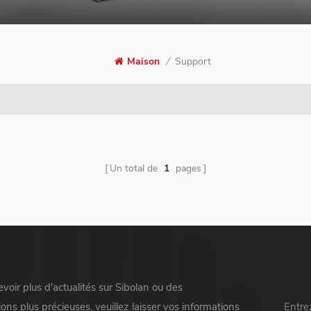
Support
Maison
/
Un total de
1
pages
voir plus d'actualités sur Sibolan ou des
ons plus précieuses, veuillez laisser vos informations