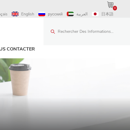
0
nçais
English
русский
العربية
日本語
Rechercher Des Informations...
US CONTACTER