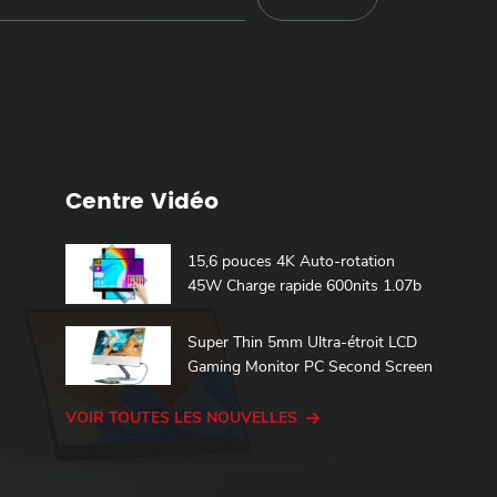
Centre Vidéo
15,6 pouces 4K Auto-rotation
45W Charge rapide 600nits 1.07b
100% DCI-P3 Batterie intégrée
Moniteur portable tactile
Super Thin 5mm Ultra-étroit LCD
Gaming Monitor PC Second Screen
15.6 Touch Portable Monitor
VOIR TOUTES LES NOUVELLES