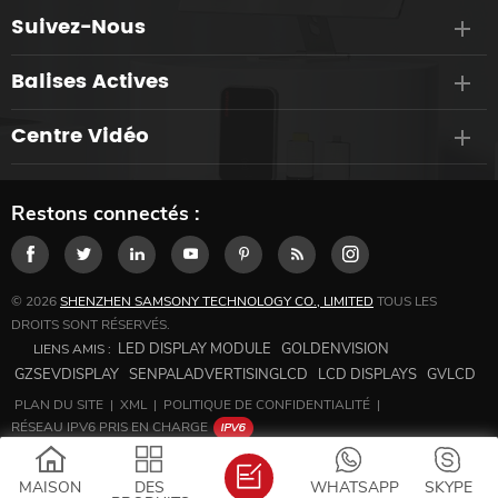
Suivez-Nous
Balises Actives
Centre Vidéo
Restons connectés :
© 2026
SHENZHEN SAMSONY TECHNOLOGY CO., LIMITED
TOUS LES
DROITS SONT RÉSERVÉS.
LED DISPLAY MODULE
GOLDENVISION
LIENS AMIS :
GZSEVDISPLAY
SENPALADVERTISINGLCD
LCD DISPLAYS
GVLCD
PLAN DU SITE
|
XML
|
POLITIQUE DE CONFIDENTIALITÉ
|
RÉSEAU IPV6 PRIS EN CHARGE
MAISON
DES
WHATSAPP
SKYPE