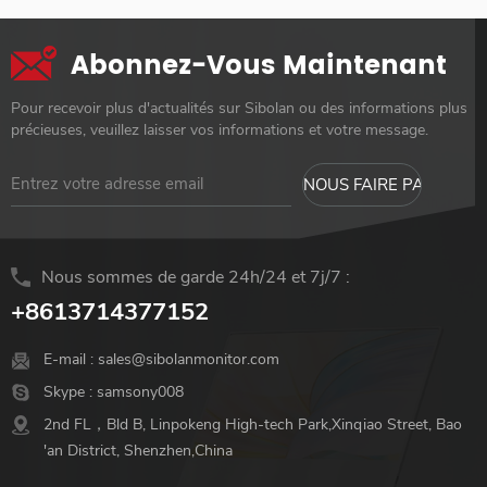
Abonnez-Vous Maintenant
Pour recevoir plus d'actualités sur Sibolan ou des informations plus
précieuses, veuillez laisser vos informations et votre message.
Nous sommes de garde 24h/24 et 7j/7 :
+8613714377152
E-mail :
sales@sibolanmonitor.com
Skype :
samsony008
2nd FL，Bld B, Linpokeng High-tech Park,Xinqiao Street, Bao
'an District, Shenzhen,China