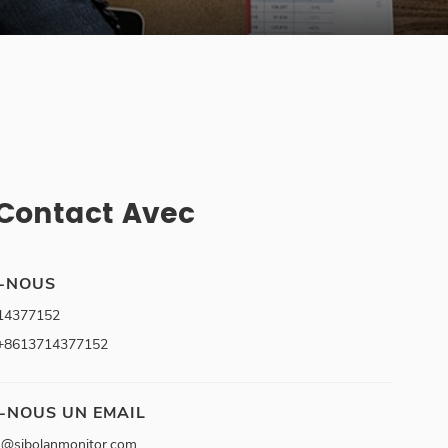
 Contact Avec
-NOUS
14377152
+8613714377152
-NOUS UN EMAIL
s@sibolanmonitor.com