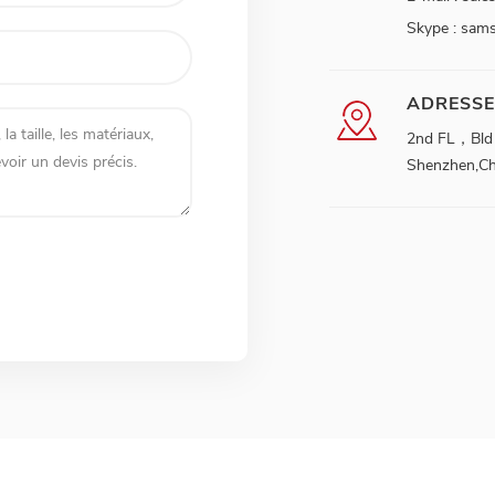
Skype :
sam
ADRESSE
2nd FL，Bld B
Shenzhen,Ch