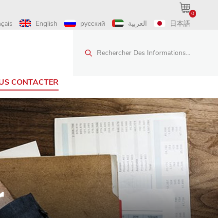
0
nçais
English
русский
العربية
日本語
Rechercher Des Informations...
US CONTACTER
r