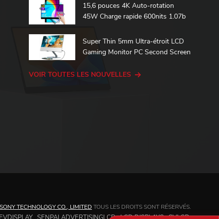
15,6 pouces 4K Auto-rotation
45W Charge rapide 600nits 1.07b
100% DCI-P3 Batterie intégrée
Moniteur portable tactile
Super Thin 5mm Ultra-étroit LCD
Gaming Monitor PC Second Screen
15.6 Touch Portable Monitor
VOIR TOUTES LES NOUVELLES
ONY TECHNOLOGY CO., LIMITED
TOUS LES DROITS SONT RÉSERVÉS.
EVDISPLAY
SENPALADVERTISINGLCD
LCD DISPLAYS
GVLCD