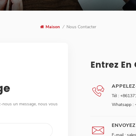
Maison
/
Nous Contacter
Entrez En
ge
APPELEZ
Tél :
+86137
ez-nous un message, nous vous
Whatsapp :
ENVOYEZ
E-mail :
sale