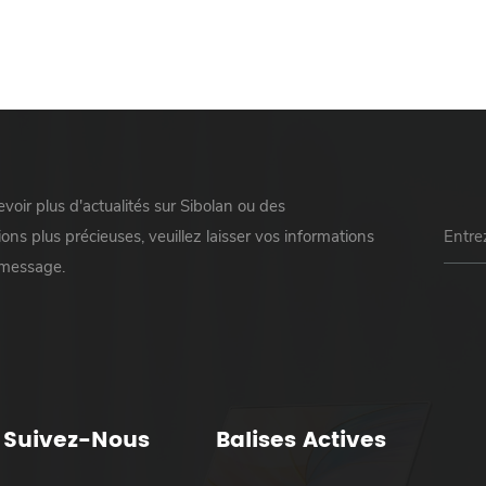
voir plus d'actualités sur Sibolan ou des
ons plus précieuses, veuillez laisser vos informations
 message.
Suivez-Nous
Balises Actives