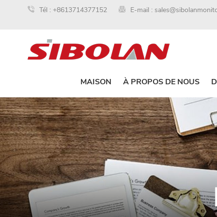
Tél :
+8613714377152
E-mail :
sales@sibolanmonit
MAISON
À PROPOS DE NOUS
D