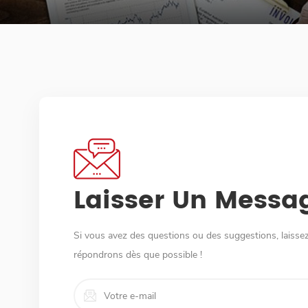
Laisser Un Messa
Si vous avez des questions ou des suggestions, laiss
répondrons dès que possible !