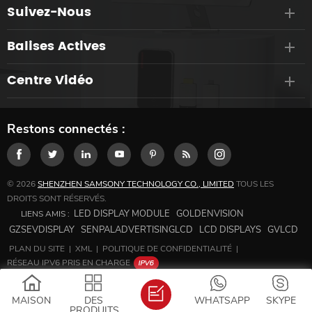
Suivez-Nous
Balises Actives
Centre Vidéo
Restons connectés :
© 2026
SHENZHEN SAMSONY TECHNOLOGY CO., LIMITED
TOUS LES
DROITS SONT RÉSERVÉS.
LED DISPLAY MODULE
GOLDENVISION
LIENS AMIS :
GZSEVDISPLAY
SENPALADVERTISINGLCD
LCD DISPLAYS
GVLCD
PLAN DU SITE
|
XML
|
POLITIQUE DE CONFIDENTIALITÉ
|
RÉSEAU IPV6 PRIS EN CHARGE
MAISON
DES
WHATSAPP
SKYPE
PRODUITS