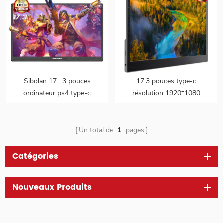
Sibolan 17 . 3 pouces
17.3 pouces type-c
ordinateur ps4 type-c
résolution 1920*1080
ordinateur portable 1080p
moniteur portable hdr full
led ips panneau portable
hd
gamer moniteur
Un total de
1
pages
Catégories
Nouveaux Produits