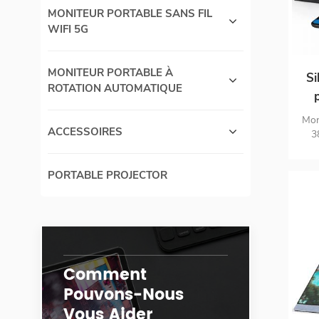
un
MONITEUR PORTABLE SANS FIL
WIFI 5G
MONITEUR PORTABLE À
Si
ROTATION AUTOMATIQUE
g
Mon
ACCESSOIRES
4K
3
sR
l'éc
PORTABLE PROJECTOR
de g
aut
USB 
Swit
ap
Comment
Pouvons-Nous
Vous Aider