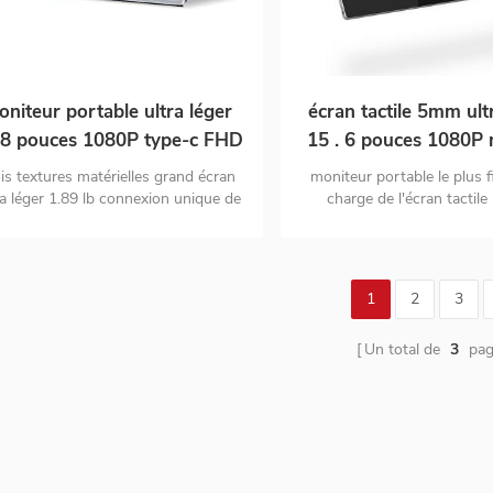
oniteur portable ultra léger
écran tactile 5mm ul
.8 pouces 1080P type-c FHD
15 . 6 pouces 1080P 
HDR
portable support u
ois textures matérielles grand écran
moniteur portable le plus f
OEM
ra léger 1.89 lb connexion unique de
charge de l'écran tactil
ype c au signal et à l'alimentation
Moniteur à écran tactile ca
points double écran plug
double moniteur de port d'
et MINI HD
1
2
3
Un total de
3
pag