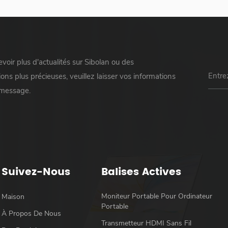
voir plus d'actualités sur Sibolan ou des
ons plus précieuses, veuillez laisser vos informations
 message.
Suivez-Nous
Balises Actives
Moniteur Portable Pour Ordinateur
Maison
Portable
À Propos De Nous
Transmetteur HDMI Sans Fil