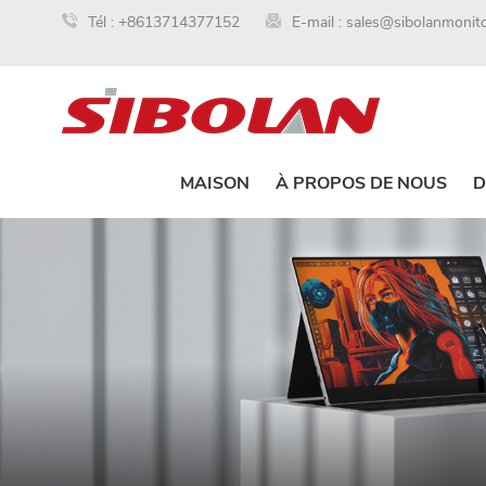
Tél :
+8613714377152
E-mail :
sales@sibolanmonit
MAISON
À PROPOS DE NOUS
D