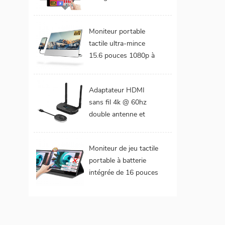
DCI-P3 Gamme de
couleurs Batterie
Moniteur portable
intégrée Moniteur
tactile ultra-mince
portable tactile pour
15.6 pouces 1080p à
ordinateur portable
cadre étroit de 4 mm
Adaptateur HDMI
sans fil 4k @ 60hz
double antenne et
double extension de
sorties vidéo
Moniteur de jeu tactile
portable à batterie
intégrée de 16 pouces
(tactile pour mac
os/surface pro)