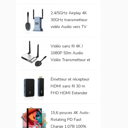
téléphone Mobile TV
Support 1080P
2.4/5GHz Airplay 4K
Android 9.0 16GB
30GHz transmetteur
32GB WiFi Home
vidéo Audio vers TV
cinéma
moniteur de projet
prend en charge le Kit
Vidéo sans fil 4K /
émetteur et récepteur
1080P 50m Audio
HDMI sans fil
Vidéo Transmetteur et
récepteur HDMI sans
fil pour projecteur de
Émetteur et récepteur
moniteur TV
HDMI sans fil 30 m
FHD HDMI Extender
Audio vidéo du
téléphone portable au
15,6 pouces 4K Auto-
projecteur TV pour les
Rotating PD Fast
jeux 0 latence
Charge 1.07B 100%