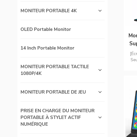
MONITEUR PORTABLE 4K
OLED Portable Monitor
Mon
Su
14 Inch Portable Monitor
é
[Éc
Seu
le
MONITEUR PORTABLE TACTILE
pl
1080P/4K
Of
[Mo
MONITEUR PORTABLE DE JEU
po
fo
Ch
PRISE EN CHARGE DU MONITEUR
PORTABLE À STYLET ACTIF
t
NUMÉRIQUE
[Mo
C e