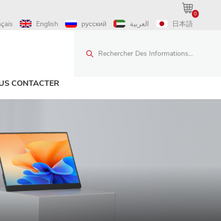
0
nçais
English
русский
العربية
日本語
Rechercher Des Informations...
US CONTACTER