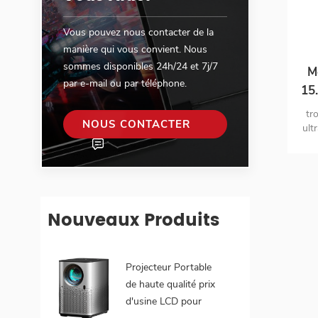
Vous pouvez nous contacter de la
manière qui vous convient. Nous
sommes disponibles 24h/24 et 7j/7
M
par e-mail ou par téléphone.
15
tr
NOUS CONTACTER
ult
t
Nouveaux Produits
Projecteur Portable
de haute qualité prix
d'usine LCD pour