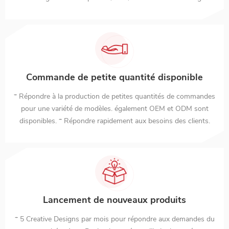
marque SIBOLAN, en même temps les commandes OEM et ODM au
pays et à l'étranger sont prises en charge, et toutes sortes de les
produits sont exportés dans plus de 100 pays. Nous croyons au
principe commercial gagnant-gagnant et attendons avec impatience
une coopération à long terme. Profil de la société R&D Conception
Commande de petite quantité disponible
d'apparence Moule coquillage Modèle du produit Fabrication Ligne
* Répondre à la production de petites quantités de commandes
de production Assemblée Test de fonctionnalité Tests Emballage
pour une variété de modèles. également OEM et ODM sont
Dépot Ventes et Marketing Notre entreprise n'est pas seulement en
disponibles. * Répondre rapidement aux besoins des clients.
Chine mais aussi à l'étranger. La plate-forme de commerce
électronique nationale comprend principalement 1688, la plate-forme
de commerce électronique étrangère comprend principalement
Alibaba, Ebay, Amazon. Le site Web est exploité par Shenzhen
Samsony Technology Co., Limited Co. Ltd. Adresse : 2F, Bld A,
Lancement de nouveaux produits
Shangfang Ind.Park,Xinqiao Street,Bao'an District,Shenzhen
* 5 Creative Designs par mois pour répondre aux demandes du
City,GuangDong Province,China 518125