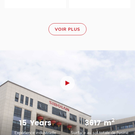
tactile portable avec
HDMI et USB de type C
d'épaisseur et 796 g, le
1920 x 1080P (262K (6 bits))
haut-parleur pour
moniteur tactile 1080p
avec entrées HDMI et USB
ordinateur portable
portable le plus fin. [Écran
Type-c Avec un seul câble :
FHD 1080P IPS HDR] Offre
l'entrée USB de type C
VOIR PLUS
un angle de vision complet
transmet les signaux audio et
de 178° et la technologie Eye
vidéo plus rapidement. Facile
Care [Moniteur à écran tactile
à transporter : léger 545 g,
capacitif à 10 points] Multi-
ultra fin 9 mm, le meilleur
touch a été testé pour
compagnon de travail en
fonctionner avec Windows,
déplacement. Diverses
Android, ChromeOS et
applications : Switch, PS4,
Ubuntu. [Double écran Plug-
XBOX, ordinateur portable,
and-play] Pas besoin de
appareil photo, Raspberry pi,
télécharger et d'installer un
MiNi PC
logiciel. [Moniteur de port
d'entrée double USB C et
2
15
Years
3617
m
MINI HD] Se connecte
facilement à une variété
Expérience industrielle
Surface au sol totale de l'usine