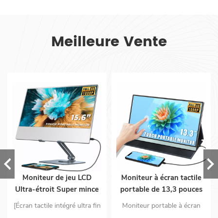
Meilleure Vente
Moniteur de jeu LCD
Moniteur à écran tactile
Ultra-étroit Super mince
portable de 13,3 pouces
5mm pc deuxième écran
1080p pour ordinateur
[Écran tactile intégré ultra fin
Moniteur portable à écran
15.6 moniteur portable
portable PS5 avec entrées
de 5 mm] Seulement 5 mm
tactile FHD : 13,3 pouces