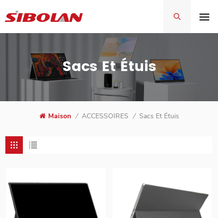
Sacs Et Étuis
Maison
/
ACCESSOIRES
/
Sacs Et Étuis