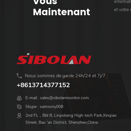
Vous
informati
Maintenant
et votre
Nous sommes de garde 24h/24 et 7j/7 :
+8613714377152
E-mail :
sales@sibolanmonitor.com
Skype :
samsony008
2nd FL，Bld B, Linpokeng High-tech Park,Xinqiao
Street, Bao 'an District, Shenzhen,China