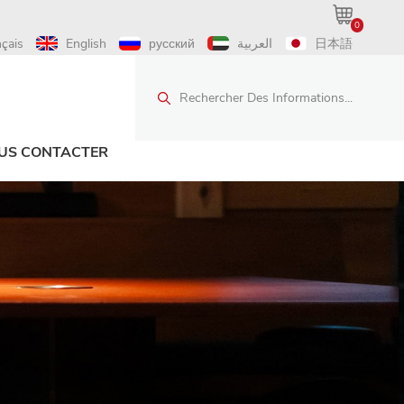
0
nçais
English
русский
العربية
日本語
Rechercher Des Informations...
US CONTACTER