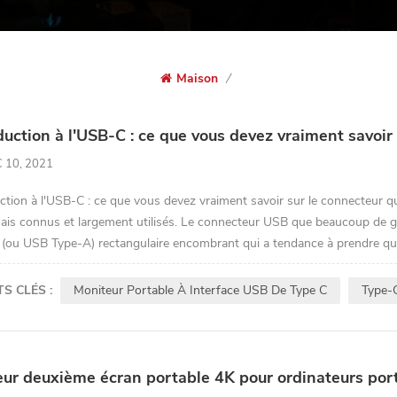
Maison
/
duction à l'USB-C : ce que vous devez vraiment savoir
 10, 2021
ction à l'USB-C : ce que vous devez vraiment savoir sur le connecteur 
ais connus et largement utilisés. Le connecteur USB que beaucoup de g
(ou USB Type-A) rectangulaire encombrant qui a tendance à prendre qu
S CLÉS :
Moniteur Portable À Interface USB De Type C
Type-
eur deuxième écran portable 4K pour ordinateurs por