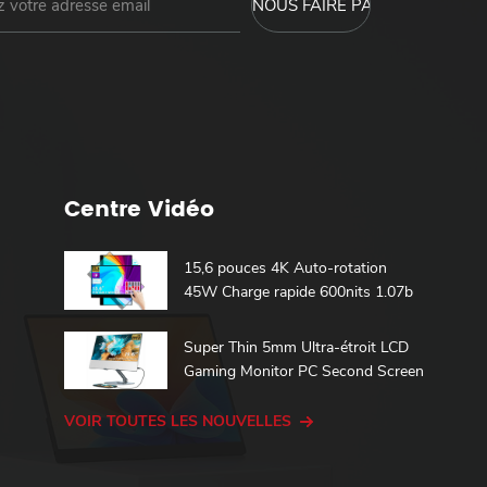
Centre Vidéo
15,6 pouces 4K Auto-rotation
45W Charge rapide 600nits 1.07b
100% DCI-P3 Batterie intégrée
Moniteur portable tactile
Super Thin 5mm Ultra-étroit LCD
Gaming Monitor PC Second Screen
15.6 Touch Portable Monitor
VOIR TOUTES LES NOUVELLES