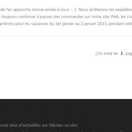
 de l'an approche, bonne année à vous ~ 1. Nous arrêterons les expéditio
 toujours continuer à passer des commandes sur notre site Web, les com
rtirons pour les vacances du 1er janvier au 2 janvier 2023, pendant cette
Un total de
1
pag
voir plus d'actualités sur Sibolan ou des