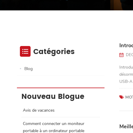
Intro
Catégories
DEC
Introdu
Blog
désorm
USB-A 
depu...
Nouveau Blogue
MOT
Avis de vacances
Comment connecter un moniteur
Meill
portable à un ordinateur portable