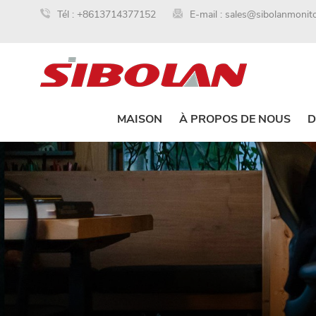
Tél :
+8613714377152
E-mail :
sales@sibolanmonit
MAISON
À PROPOS DE NOUS
D