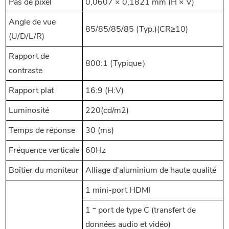
Pas de pixel
0,0607 × 0,1821 mm (H × V)
Angle de vue
85/85/85/85 (Typ.)(CR≥10)
(U/D/L/R)
Rapport de
800:1 (Typique）
contraste
Rapport plat
16:9 (H:V)
Luminosité
220(cd/m2)
Temps de réponse
30 (ms)
Fréquence verticale
60Hz
Boîtier du moniteur
Alliage d'aluminium de haute qualité
1 mini-port HDMI
1 * port de type C (transfert de
données audio et vidéo)