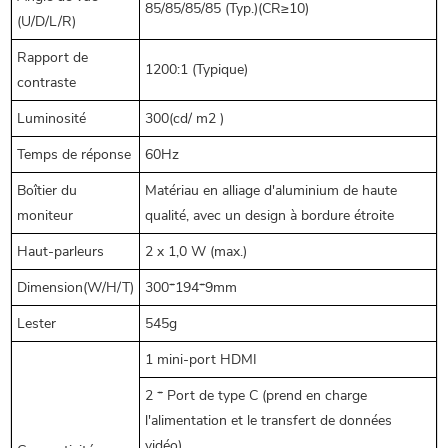
85/85/85/85 (Typ.)(CR≥10)
(U/D/L/R)
Rapport de
1200:1 (Typique)
contraste
Luminosité
300(cd/
m2
)
Temps de réponse
60Hz
Boîtier du
Matériau en alliage d'aluminium de haute
moniteur
qualité, avec un design à bordure étroite
Haut-parleurs
2 x 1,0 W (max.)
Dimension(W/H/T)
300*194*9mm
Lester
545g
1 mini-port HDMI
2 * Port de type C (prend en charge
l'alimentation et le transfert de données
vidéo)