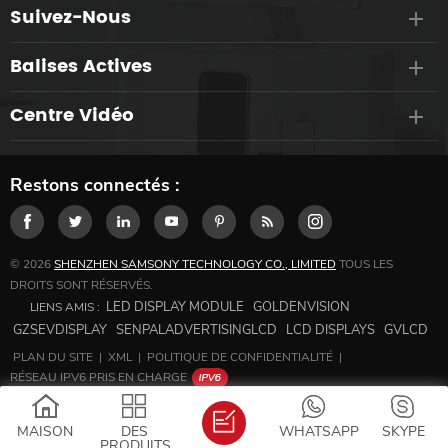
Suivez-Nous
Balises Actives
Centre Vidéo
Restons connectés :
© 2026
SHENZHEN SAMSONY TECHNOLOGY CO., LIMITED
TOUS LES
DROITS SONT RÉSERVÉS.
LED DISPLAY MODULE
GOLDENVISION
LIENS AMIS :
GZSEVDISPLAY
SENPALADVERTISINGLCD
LCD DISPLAYS
GVLCD
PLAN DU SITE
|
XML
|
POLITIQUE DE CONFIDENTIALITÉ
|
RÉSEAU IPV6 PRIS EN CHARGE
MAISON
DES
WHATSAPP
SKYPE
PRODUITS