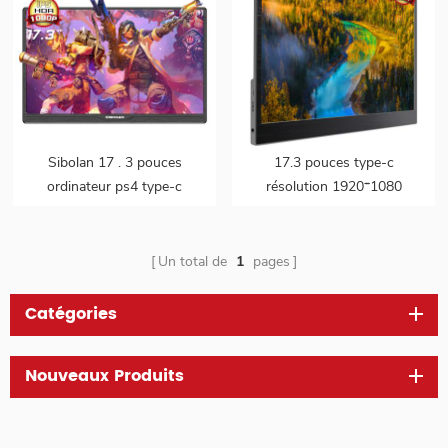
Sibolan 17 . 3 pouces
17.3 pouces type-c
ordinateur ps4 type-c
résolution 1920*1080
ordinateur portable 1080p
moniteur portable hdr full
led ips panneau portable
hd
gamer moniteur
Un total de
1
pages
Catégories
Nouveaux Produits