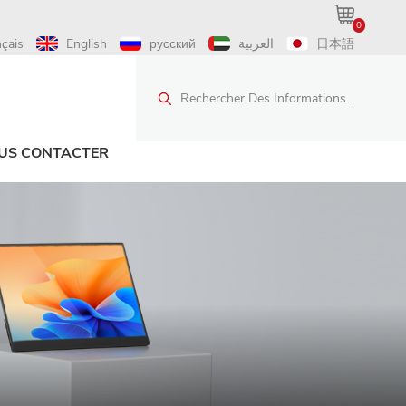
0
nçais
English
русский
العربية
日本語
Rechercher Des Informations...
US CONTACTER