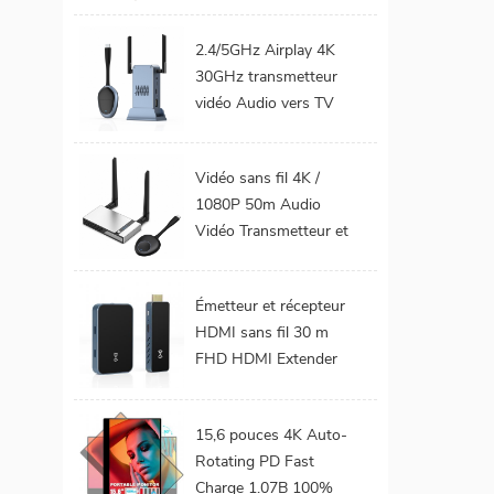
téléphone Mobile TV
Support 1080P
2.4/5GHz Airplay 4K
Android 9.0 16GB
30GHz transmetteur
32GB WiFi Home
vidéo Audio vers TV
cinéma
moniteur de projet
prend en charge le Kit
Vidéo sans fil 4K /
émetteur et récepteur
1080P 50m Audio
HDMI sans fil
Vidéo Transmetteur et
récepteur HDMI sans
fil pour projecteur de
Émetteur et récepteur
moniteur TV
HDMI sans fil 30 m
FHD HDMI Extender
Audio vidéo du
téléphone portable au
15,6 pouces 4K Auto-
projecteur TV pour les
Rotating PD Fast
jeux 0 latence
Charge 1.07B 100%