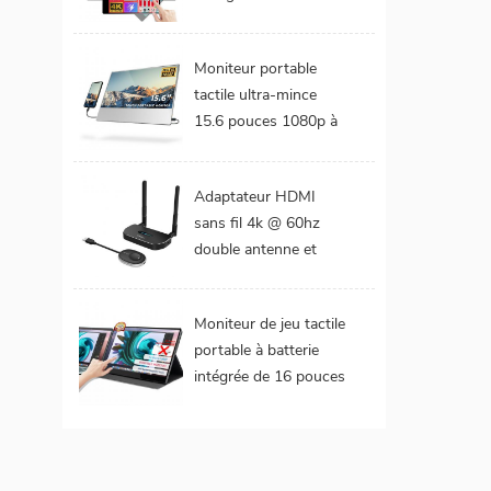
DCI-P3 Gamme de
couleurs Batterie
Moniteur portable
intégrée Moniteur
tactile ultra-mince
portable tactile pour
15.6 pouces 1080p à
ordinateur portable
cadre étroit de 4 mm
Adaptateur HDMI
sans fil 4k @ 60hz
double antenne et
double extension de
sorties vidéo
Moniteur de jeu tactile
portable à batterie
intégrée de 16 pouces
(tactile pour mac
os/surface pro)