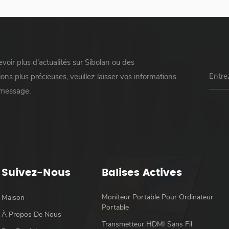
voir plus d'actualités sur Sibolan ou des
ons plus précieuses, veuillez laisser vos informations
 message.
Suivez-Nous
Balises Actives
Moniteur Portable Pour Ordinateur
Maison
Portable
À Propos De Nous
Transmetteur HDMI Sans Fil