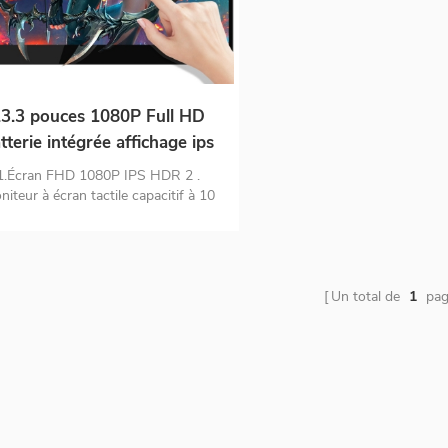
3.3 pouces 1080P Full HD
tterie intégrée affichage ips
moniteur à écran tactile
1.Écran FHD 1080P IPS HDR 2 .
portable
iteur à écran tactile capacitif à 10
ts prenant en charge le menu tactile
 3.prise en charge de l'écran tactile
MAC os 4.batterie intégrée de 8 000
mAh 5 . double moniteur de port
d'entrée USB C et HDMI
Un total de
1
pag