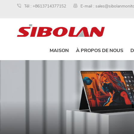
Tél :
+8613714377152
E-mail :
sales@sibolanmonit
MAISON
À PROPOS DE NOUS
D