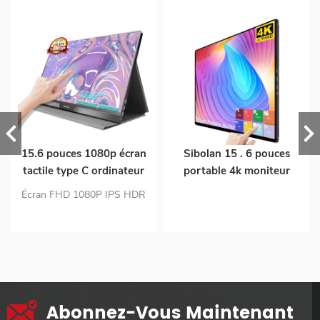
15.6 pouces 1080p écran
Sibolan 15 . 6 pouces
tactile type C ordinateur
portable 4k moniteur
portable ps4 usb
écran tactile batterie
Écran FHD 1080P IPS HDR
moniteur portable
intégrée 10000 mah
Écran tactile capacitif à 10
moniteur portable pour
points prenant en charge le
ordinateur portable
menu tactile osd moniteur de
support OEM pour ps5
port d'entrée double USB c
et mini HDMI
Abonnez-Vous Maintenant