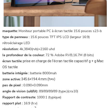
maquette:
Moniteur portable PC à écran tactile 15.6 pouces s23-b
type de panneau :
15.6 pouces TFT IPS LCD (largeur 16:9)
rétroéclairage LED
résolution:
4k,3840(rvb)×2160 uhd
la profondeur de la couleur:
72 % Adobe RVB,16.7M (8 bits)
écran tactile:
prise en charge de l'écran tactile capacitif g + g
Mac
OS tactile
batterie intégrée :
batterie 8000mah
zone active:
345.6×194.4 mm (h×v)
pas de pixel :
0.090×0.090mm
angle de vision (u/d/l/r):
89/89/89/89 (type.)(cr≥10)
Rapport de contraste:
1000:1 (typique)
rapport plat :
16:9 (h:v)
2