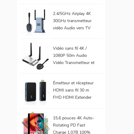
téléphone Mobile TV
Support 1080P
2.4/5GHz Airplay 4K
Android 9.0 16GB
30GHz transmetteur
32GB WiFi Home
vidéo Audio vers TV
cinéma
moniteur de projet
prend en charge le Kit
Vidéo sans fil 4K /
émetteur et récepteur
1080P 50m Audio
HDMI sans fil
Vidéo Transmetteur et
récepteur HDMI sans
fil pour projecteur de
Émetteur et récepteur
moniteur TV
HDMI sans fil 30 m
FHD HDMI Extender
Audio vidéo du
téléphone portable au
15,6 pouces 4K Auto-
projecteur TV pour les
Rotating PD Fast
jeux 0 latence
Charge 1.07B 100%