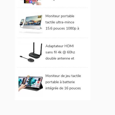
DCI-P3 Gamme de
couleurs Batterie
Moniteur portable
intégrée Moniteur
tactile ultra-mince
portable tactile pour
15.6 pouces 1080p à
ordinateur portable
cadre étroit de 4 mm
Adaptateur HDMI
sans fil 4k @ 60hz
double antenne et
double extension de
sorties vidéo
Moniteur de jeu tactile
portable à batterie
intégrée de 16 pouces
(tactile pour mac
os/surface pro)