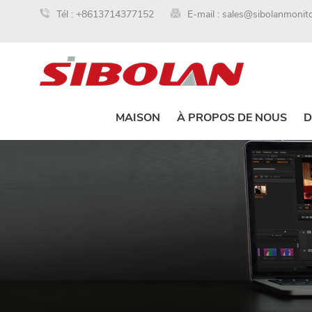
Tél :
+8613714377152
E-mail :
sales@sibolanmonit
MAISON
À PROPOS DE NOUS
D