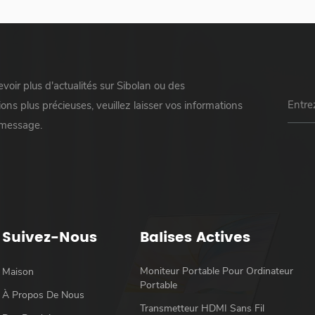
voir plus d'actualités sur Sibolan ou des
ons plus précieuses, veuillez laisser vos informations
 message.
Suivez-Nous
Balises Actives
Moniteur Portable Pour Ordinateur
Maison
Portable
À Propos De Nous
Transmetteur HDMI Sans Fil