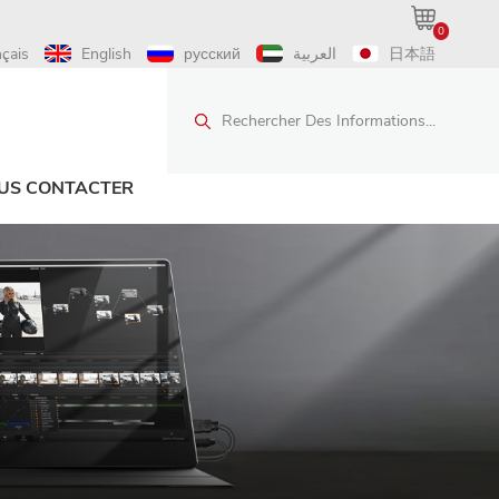
0
nçais
English
русский
العربية
日本語
Rechercher Des Informations...
US CONTACTER