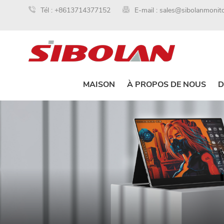
Tél :
+8613714377152
E-mail :
sales@sibolanmonit
MAISON
À PROPOS DE NOUS
D