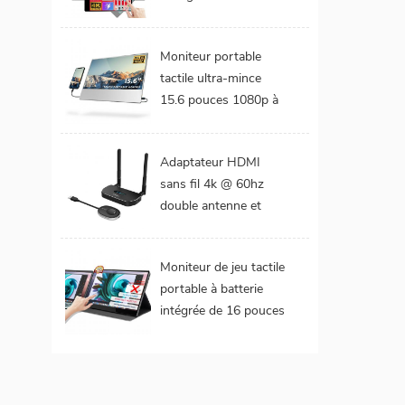
DCI-P3 Gamme de
couleurs Batterie
Moniteur portable
intégrée Moniteur
tactile ultra-mince
portable tactile pour
15.6 pouces 1080p à
ordinateur portable
cadre étroit de 4 mm
Adaptateur HDMI
sans fil 4k @ 60hz
double antenne et
double extension de
sorties vidéo
Moniteur de jeu tactile
portable à batterie
intégrée de 16 pouces
(tactile pour mac
os/surface pro)