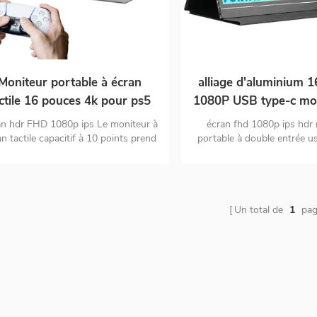
Moniteur portable à écran
alliage d'aluminium 
ctile 16 pouces 4k pour ps5
1080P USB type-c mon
support mac touch
portable de jeu
an hdr FHD 1080p ips Le moniteur à
écran fhd 1080p ips hdr
n tactile capacitif à 10 points prend
portable à double entrée us
charge le toucher win10 moniteur de
hdmi conception en alliage 
ort d'entrée double USB c et mini
de haute qualité
HDMI
Un total de
1
pag