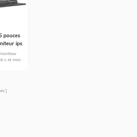
16 pouces
iteur ips
 PC
 moniteur
b c et mini
d'aluminium
es