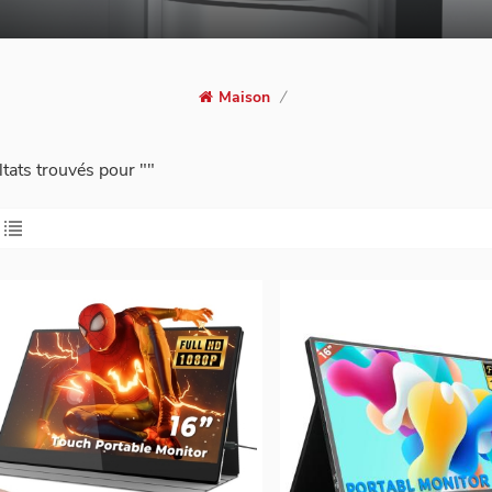
Maison
/
ltats trouvés pour ""