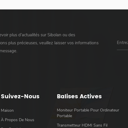
voir plus d'actualités sur Sibolan ou des
ons plus précieuses, veuillez laisser vos informations
 message.
Suivez-Nous
Balises Actives
Moniteur Portable Pour Ordinateur
Maison
Portable
À Propos De Nous
Transmetteur HDMI Sans Fil