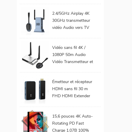
téléphone Mobile TV
Support 1080P
2.4/5GHz Airplay 4K
Android 9.0 16GB
30GHz transmetteur
32GB WiFi Home
vidéo Audio vers TV
cinéma
moniteur de projet
prend en charge le Kit
Vidéo sans fil 4K /
émetteur et récepteur
1080P 50m Audio
HDMI sans fil
Vidéo Transmetteur et
récepteur HDMI sans
fil pour projecteur de
Émetteur et récepteur
moniteur TV
HDMI sans fil 30 m
FHD HDMI Extender
Audio vidéo du
téléphone portable au
15,6 pouces 4K Auto-
projecteur TV pour les
Rotating PD Fast
jeux 0 latence
Charge 1.07B 100%