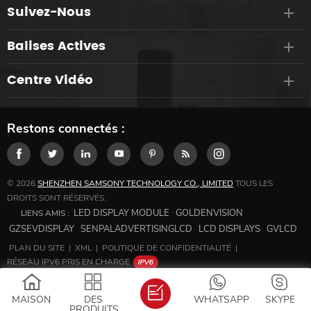
Suivez-Nous
Balises Actives
Centre Vidéo
Restons connectés :
© 2026
SHENZHEN SAMSONY TECHNOLOGY CO., LIMITED
TOUS LES
DROITS SONT RÉSERVÉS.
LED DISPLAY MODULE
GOLDENVISION
LIENS AMIS :
GZSEVDISPLAY
SENPALADVERTISINGLCD
LCD DISPLAYS
GVLCD
PLAN DU SITE
|
XML
|
POLITIQUE DE CONFIDENTIALITÉ
|
RÉSEAU IPV6 PRIS EN CHARGE
MAISON
DES
WHATSAPP
SKYPE
PRODUITS