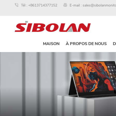
Tél :
+8613714377152
E-mail :
sales@sibolanmonit
MAISON
À PROPOS DE NOUS
D