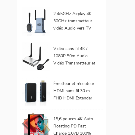
téléphone Mobile TV
Support 1080P
2.4/5GHz Airplay 4K
Android 9.0 16GB
30GHz transmetteur
32GB WiFi Home
vidéo Audio vers TV
cinéma
moniteur de projet
prend en charge le Kit
Vidéo sans fil 4K /
émetteur et récepteur
1080P 50m Audio
HDMI sans fil
Vidéo Transmetteur et
récepteur HDMI sans
fil pour projecteur de
Émetteur et récepteur
moniteur TV
HDMI sans fil 30 m
FHD HDMI Extender
Audio vidéo du
téléphone portable au
15,6 pouces 4K Auto-
projecteur TV pour les
Rotating PD Fast
jeux 0 latence
Charge 1.07B 100%