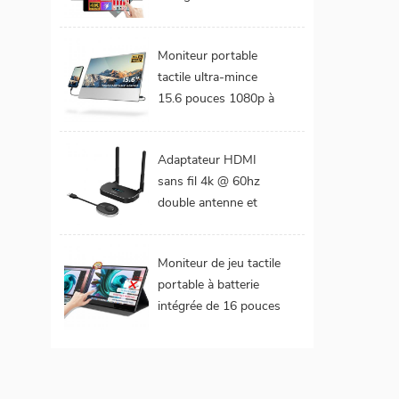
DCI-P3 Gamme de
couleurs Batterie
Moniteur portable
intégrée Moniteur
tactile ultra-mince
portable tactile pour
15.6 pouces 1080p à
ordinateur portable
cadre étroit de 4 mm
Adaptateur HDMI
sans fil 4k @ 60hz
double antenne et
double extension de
sorties vidéo
Moniteur de jeu tactile
portable à batterie
intégrée de 16 pouces
(tactile pour mac
os/surface pro)