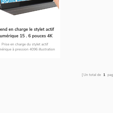
end en charge le stylet actif
umérique 15 . 6 pouces 4K
batterie intégrée type c
Prise en charge du stylet actif
moniteur à écran tactile
érique à pression 4096 illustration
nte à la main / traitement d'image /
portable
gnature manuscrite etc. gamme de
uleurs uhd 4K 100% RVB Moniteur
portable à écran tactile 10 points
batterie intégrée 1000mah
Un total de
1
pag