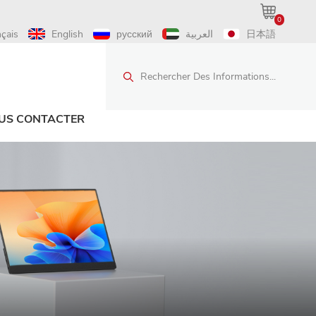
0
nçais
English
русский
العربية
日本語
Rechercher Des Informations...
US CONTACTER