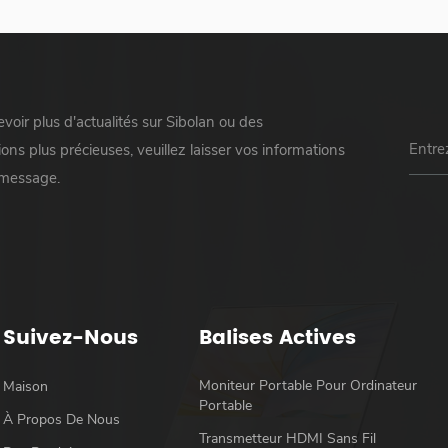
voir plus d'actualités sur Sibolan ou des
ons plus précieuses, veuillez laisser vos informations
 message.
Suivez-Nous
Balises Actives
Moniteur Portable Pour Ordinateur
Maison
Portable
À Propos De Nous
Transmetteur HDMI Sans Fil