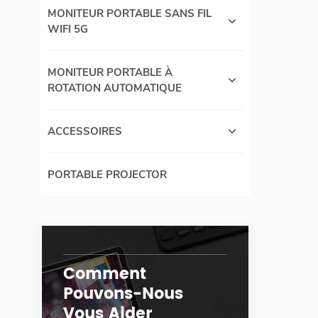
pl
MONITEUR PORTABLE SANS FIL
n'
WIFI 5G
l
fon
MONITEUR PORTABLE À
sec
ROTATION AUTOMATIQUE
plu
do
mu
ACCESSOIRES
avec
】Ap
san
PORTABLE PROJECTOR
util
HD
l'a
reg
télé
Réc
Comment
Pouvons-Nous
Vous Aider