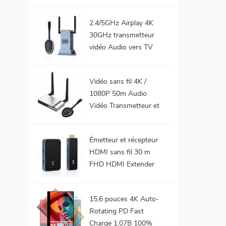
téléphone Mobile TV
Support 1080P
2.4/5GHz Airplay 4K
Android 9.0 16GB
30GHz transmetteur
32GB WiFi Home
vidéo Audio vers TV
cinéma
moniteur de projet
prend en charge le Kit
Vidéo sans fil 4K /
émetteur et récepteur
1080P 50m Audio
HDMI sans fil
Vidéo Transmetteur et
récepteur HDMI sans
fil pour projecteur de
Émetteur et récepteur
moniteur TV
HDMI sans fil 30 m
FHD HDMI Extender
Audio vidéo du
téléphone portable au
15,6 pouces 4K Auto-
projecteur TV pour les
Rotating PD Fast
jeux 0 latence
Charge 1.07B 100%