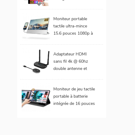
DCI-P3 Gamme de
couleurs Batterie
Moniteur portable
intégrée Moniteur
tactile ultra-mince
portable tactile pour
15.6 pouces 1080p à
ordinateur portable
cadre étroit de 4 mm
Adaptateur HDMI
sans fil 4k @ 60hz
double antenne et
double extension de
sorties vidéo
Moniteur de jeu tactile
portable à batterie
intégrée de 16 pouces
(tactile pour mac
os/surface pro)