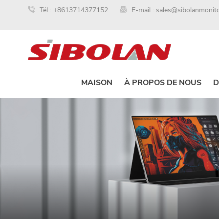
Tél :
+8613714377152
E-mail :
sales@sibolanmonit
MAISON
À PROPOS DE NOUS
D