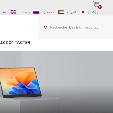
0
nçais
English
русский
العربية
日本語
Rechercher Des Informations...
US CONTACTER