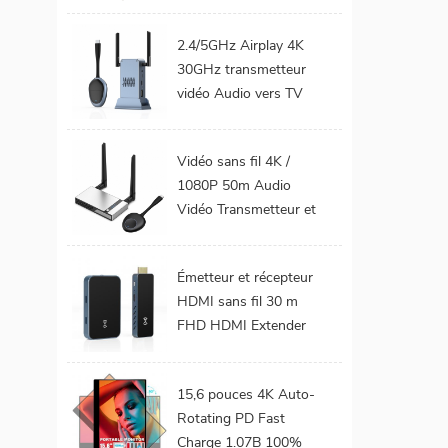
téléphone Mobile TV
Support 1080P
2.4/5GHz Airplay 4K
Android 9.0 16GB
30GHz transmetteur
32GB WiFi Home
vidéo Audio vers TV
cinéma
moniteur de projet
prend en charge le Kit
Vidéo sans fil 4K /
émetteur et récepteur
1080P 50m Audio
HDMI sans fil
Vidéo Transmetteur et
récepteur HDMI sans
fil pour projecteur de
Émetteur et récepteur
moniteur TV
HDMI sans fil 30 m
FHD HDMI Extender
Audio vidéo du
téléphone portable au
15,6 pouces 4K Auto-
projecteur TV pour les
Rotating PD Fast
jeux 0 latence
Charge 1.07B 100%