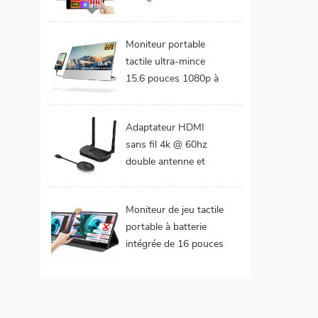
DCI-P3 Gamme de
couleurs Batterie
Moniteur portable
intégrée Moniteur
tactile ultra-mince
portable tactile pour
15.6 pouces 1080p à
ordinateur portable
cadre étroit de 4 mm
Adaptateur HDMI
sans fil 4k @ 60hz
double antenne et
double extension de
sorties vidéo
Moniteur de jeu tactile
portable à batterie
intégrée de 16 pouces
(tactile pour mac
os/surface pro)