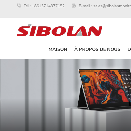
Tél :
+8613714377152
E-mail :
sales@sibolanmonit
MAISON
À PROPOS DE NOUS
D