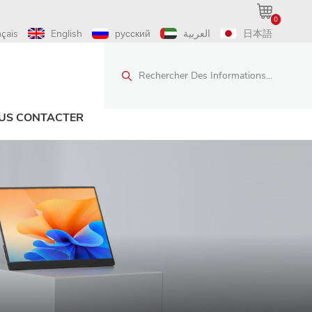
0
nçais
English
русский
العربية
日本語
Rechercher Des Informations...
US CONTACTER