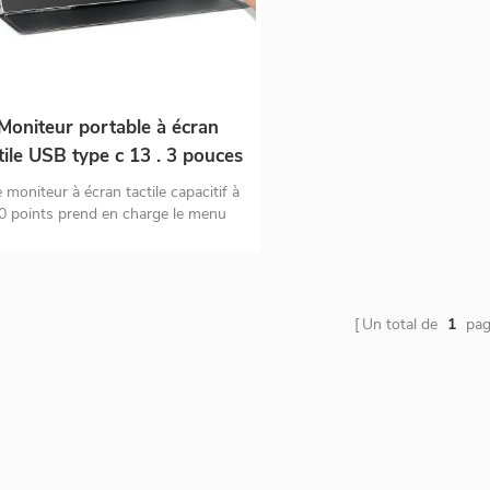
Moniteur portable à écran
tile USB type c 13 . 3 pouces
à fonction complète pour
e moniteur à écran tactile capacitif à
ordinateur portable
0 points prend en charge le menu
tile osd * Prise en charge de l'écran
tile de MAC os * double moniteur de
port d'entrée USB C et HDMI *
nexion unique de type c au signal et
l'alimentation *Écran hd 1080P IPS
Un total de
1
pag
HDR