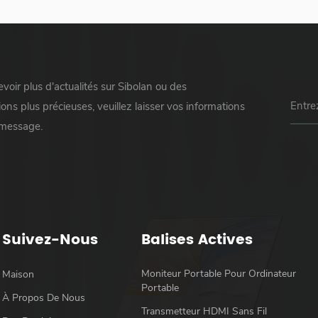
voir plus d'actualités sur Sibolan ou des
ons plus précieuses, veuillez laisser vos informations
 message.
Suivez-Nous
Balises Actives
Moniteur Portable Pour Ordinateur
Maison
Portable
À Propos De Nous
Transmetteur HDMI Sans Fil