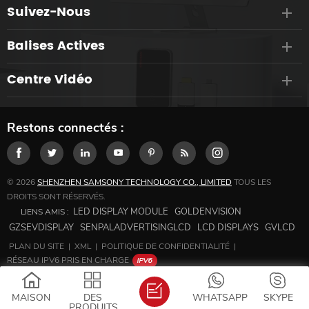
Suivez-Nous
Balises Actives
Centre Vidéo
Restons connectés :
© 2026
SHENZHEN SAMSONY TECHNOLOGY CO., LIMITED
TOUS LES
DROITS SONT RÉSERVÉS.
LED DISPLAY MODULE
GOLDENVISION
LIENS AMIS :
GZSEVDISPLAY
SENPALADVERTISINGLCD
LCD DISPLAYS
GVLCD
PLAN DU SITE
|
XML
|
POLITIQUE DE CONFIDENTIALITÉ
|
RÉSEAU IPV6 PRIS EN CHARGE
MAISON
DES
WHATSAPP
SKYPE
PRODUITS