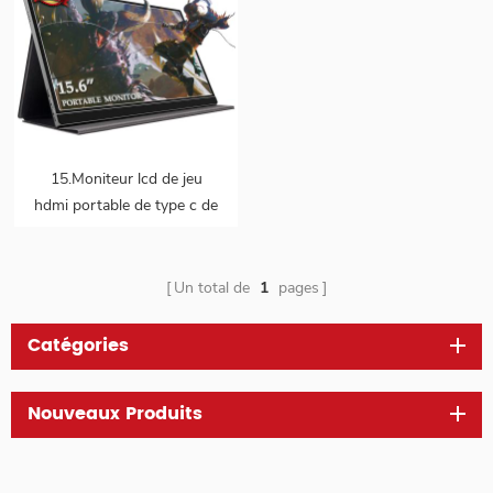
15.Moniteur lcd de jeu
hdmi portable de type c de
6 pouces
Un total de
1
pages
Catégories
Nouveaux Produits