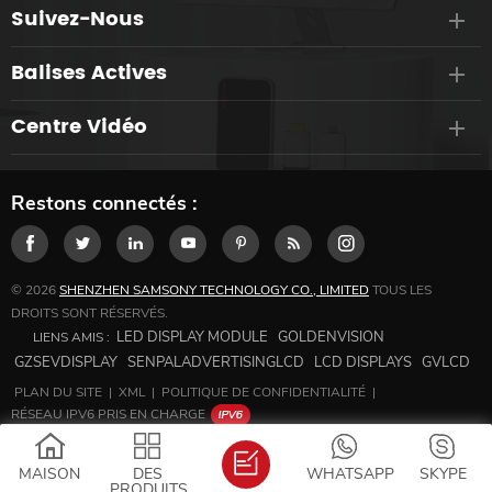
Suivez-Nous
Balises Actives
Centre Vidéo
Restons connectés :
© 2026
SHENZHEN SAMSONY TECHNOLOGY CO., LIMITED
TOUS LES
DROITS SONT RÉSERVÉS.
LED DISPLAY MODULE
GOLDENVISION
LIENS AMIS :
GZSEVDISPLAY
SENPALADVERTISINGLCD
LCD DISPLAYS
GVLCD
PLAN DU SITE
|
XML
|
POLITIQUE DE CONFIDENTIALITÉ
|
RÉSEAU IPV6 PRIS EN CHARGE
MAISON
DES
WHATSAPP
SKYPE
PRODUITS