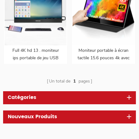
Full 4K hd 13 . moniteur
Moniteur portable à écran
ips portable de jeu USB
tactile 15.6 pouces 4k avec
type-c de 3 pouces pour
batterie intégrée pour prise
ordinateur portable de
en charge ps5 mac touch
téléphone intelligent
Un total de
1
pages
Catégories
Nouveaux Produits