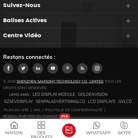
Suivez-Nous
Balises Actives
Centre Vidéo
Restons connectés :
© 2026
SHENZHEN SAMSONY TECHNOLOGY CO., LIMITED
TOUS LES
DROITS SONT RÉSERVÉS.
LED DISPLAY MODULE
GOLDENVISION
LIENS AMIS :
GZSEVDISPLAY
SENPALADVERTISINGLCD
LCD DISPLAYS
GVLCD
PLAN DU SITE
|
XML
|
POLITIQUE DE CONFIDENTIALITÉ
|
RÉSEAU IPV6 PRIS EN CHARGE
MAISON
DES
WHATSAPP
SKYPE
PRODUITS