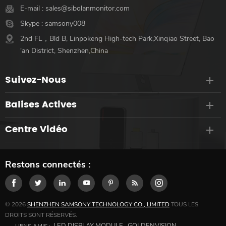
E-mail :
sales@sibolanmonitor.com
Skype :
samsony008
2nd FL，Bld B, Linpokeng High-tech Park,Xinqiao Street, Bao
'an District, Shenzhen,China
Suivez-Nous
Balises Actives
Centre Vidéo
Restons connectés :
© 2026
SHENZHEN SAMSONY TECHNOLOGY CO., LIMITED
TOUS LES
DROITS SONT RÉSERVÉS.
LED DISPLAY MODULE
GOLDENVISION
LIENS AMIS :