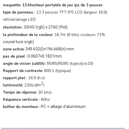
maquette:
13.Moniteur portable de jeu ips de 3 pouces
type de panneau :
13.3 pouces TFT IPS LCD (largeur 16:9)
rétroéclairage LED
3840
résolution:
(rgb) x 2160 (fhd)
la profondeur de la couleur:
16.7m (8 bits) couleurs 71%
couverture srgb)
zone active:
349.632(l)×196.668(h) mm
pas de pixel :
0.0607×0.1821mm
angle de vision (u/d/l/r):
85/85/85/85 (type.)(cr≥10)
Rapport de contraste:
800:1 (typique)
rapport plat :
16:9 (h:v)
2
luminosité:
220(cd/m
)
Temps de réponse:
30 (ms)
fréquence verticale :
60hz
boîtier du moniteur :
PC + alliage d'aluminium