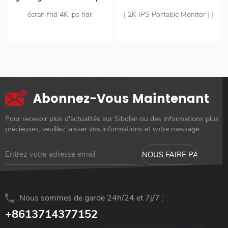
portable de 3 pouces pour
Panel Slim Build-in
écran fhd 4K ips hdr
[ 2K IPS Portable Monitor ] [
ordinateur portable de
Speaker Portable Gaming
moniteur portable à double
Wide Compatibility ] [ Vesa &
téléphone intelligent
Monitor with Adjustable
entrée usb c et mini hdmi
Kickstand Integrated ] [
for Ps4
conception ultra-mince en
Ultra-Slim, Portable, Plug-
matériau pc le moniteur
and-Play ]
portable ne pèse que 1.63 lb
Abonnez-Vous Maintenant
Pour recevoir plus d'actualités sur Sibolan ou des informations plus
précieuses, veuillez laisser vos informations et votre message.
Nous sommes de garde 24h/24 et 7j/7 :
+8613714377152