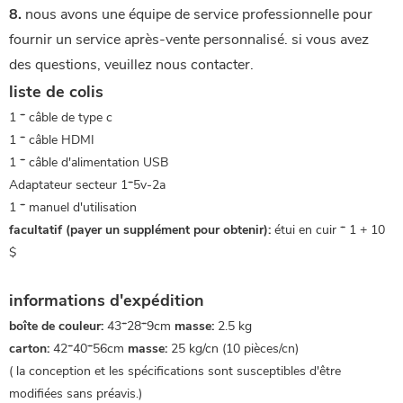
8.
 nous avons une équipe de service professionnelle pour 
fournir un service après-vente personnalisé. si vous avez 
des questions, veuillez nous contacter.
liste de colis
1 * câble de type c
1 * câble HDMI
1 * câble d'alimentation USB
Adaptateur secteur 1*5v-2a
1 * manuel d'utilisation
facultatif (payer un supplément pour obtenir):
étui en cuir * 1 + 10
$
informations d'expédition
boîte de couleur:
43*28*9cm
masse:
2.5 kg
carton:
42*40*56cm
masse:
25 kg/cn (10 pièces/cn)
(
la conception et les spécifications sont susceptibles d'être
modifiées sans préavis.
)