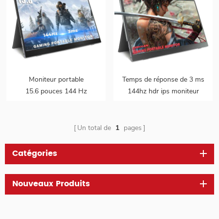
Moniteur portable
Temps de réponse de 3 ms
15.6 pouces 144 Hz
144hz hdr ips moniteur
portable de jeu ultra
Un total de
1
pages
Catégories
Nouveaux Produits