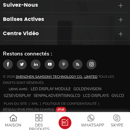
Suivez-Nous
Balises Actives
Centre Vidéo
Restons connectés :
© 2026
SHENZHEN SAMSONY TECHNOLOGY CO., LIMITED
TOUS LES
DROITS SONT RÉSERVÉS.
LED DISPLAY MODULE
GOLDENVISION
LIENS AMIS :
GZSEVDISPLAY
SENPALADVERTISINGLCD
LCD DISPLAYS
GVLCD
PLAN DU SITE
|
XML
|
POLITIQUE DE CONFIDENTIALITÉ
|
RÉSEAU IPV6 PRIS EN CHARGE
MAISON
DES
WHATSAPP
SKYPE
PRODUITS