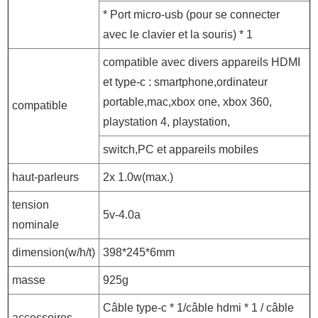
* Port micro-usb (pour se connecter
avec le clavier et la souris) * 1
compatible avec divers appareils HDMI
et type-c : smartphone,ordinateur
portable,mac,xbox one, xbox 360,
compatible
playstation 4, playstation,
switch,PC et appareils mobiles
haut-parleurs
2x 1.0w(max.)
tension
5v-4.0a
nominale
dimension(w/h/t)
398*245*6mm
masse
925g
Câble type-c * 1/câble hdmi * 1 / câble
accessoires