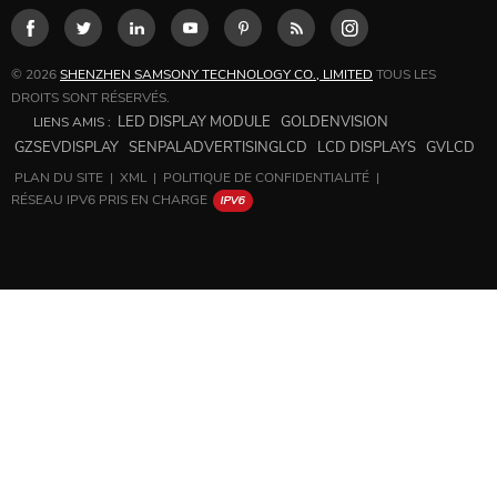
© 2026
SHENZHEN SAMSONY TECHNOLOGY CO., LIMITED
TOUS LES
DROITS SONT RÉSERVÉS.
LED DISPLAY MODULE
GOLDENVISION
LIENS AMIS :
GZSEVDISPLAY
SENPALADVERTISINGLCD
LCD DISPLAYS
GVLCD
PLAN DU SITE
|
XML
|
POLITIQUE DE CONFIDENTIALITÉ
|
RÉSEAU IPV6 PRIS EN CHARGE