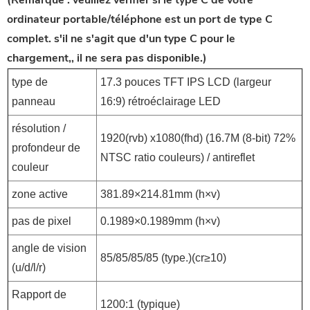
(Remarque : veuillez vérifier si le type C de votre
ordinateur portable/téléphone est un port de type C
complet. s'il ne s'agit que d'un type C pour le
chargement,, il ne sera pas disponible.)
type de
17.3 pouces TFT IPS LCD (largeur
panneau
16:9) rétroéclairage LED
résolution /
1920(rvb) x1080(fhd) (16.7M (8-bit) 72%
profondeur de
NTSC ratio couleurs) / antireflet
couleur
zone active
381.89×214.81mm (h×v)
pas de pixel
0.1989×0.1989mm (h×v)
angle de vision
85/85/85/85 (type.)(cr≥10)
(u/d/l/r)
Rapport de
1200:1 (typique)