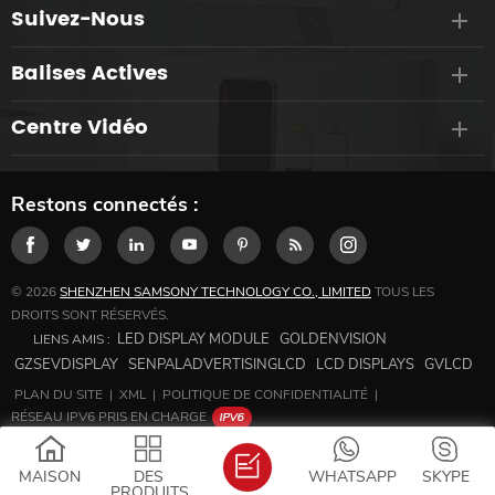
Suivez-Nous
Balises Actives
Centre Vidéo
Restons connectés :
© 2026
SHENZHEN SAMSONY TECHNOLOGY CO., LIMITED
TOUS LES
DROITS SONT RÉSERVÉS.
LED DISPLAY MODULE
GOLDENVISION
LIENS AMIS :
GZSEVDISPLAY
SENPALADVERTISINGLCD
LCD DISPLAYS
GVLCD
PLAN DU SITE
|
XML
|
POLITIQUE DE CONFIDENTIALITÉ
|
RÉSEAU IPV6 PRIS EN CHARGE
MAISON
DES
WHATSAPP
SKYPE
PRODUITS