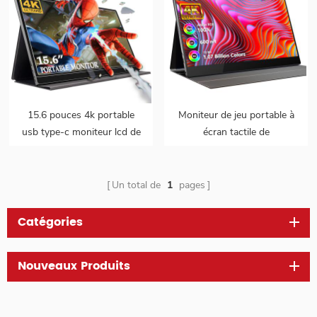
15.6 pouces 4k portable
Moniteur de jeu portable à
usb type-c moniteur lcd de
écran tactile de
jeu
15.6 pouces à gamme de
couleurs de 100 %
Un total de
1
pages
Catégories
Nouveaux Produits