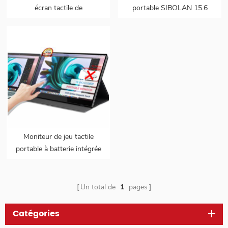
écran tactile de
portable SIBOLAN 15.6
15.6 pouces à gamme de
pouces 4K
couleurs de 100 %
Moniteur de jeu tactile
portable à batterie intégrée
de 16 pouces (tactile pour
mac os/surface pro)
Un total de
1
pages
Catégories