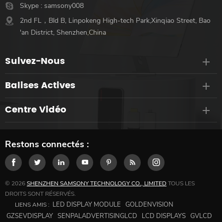
Skype :
samsony008
2nd FL，Bld B, Linpokeng High-tech Park,Xinqiao Street, Bao
'an District, Shenzhen,China
Suivez-Nous
Balises Actives
Centre Vidéo
Restons connectés :
© 2026
SHENZHEN SAMSONY TECHNOLOGY CO., LIMITED
TOUS LES
DROITS SONT RÉSERVÉS.
LED DISPLAY MODULE
GOLDENVISION
LIENS AMIS :
GZSEVDISPLAY
SENPALADVERTISINGLCD
LCD DISPLAYS
GVLCD