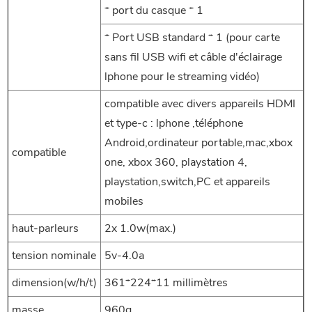
* port du casque * 1
* Port USB standard * 1 (pour carte
sans fil USB wifi et câble d'éclairage
lphone pour le streaming vidéo)
compatible avec divers appareils HDMI
et type-c : lphone ,téléphone
Android,ordinateur portable,mac,xbox
compatible
one, xbox 360, playstation 4,
playstation,switch,PC et appareils
mobiles
haut-parleurs
2x 1.0w(max.)
tension nominale
5v-4.0a
dimension(w/h/t)
361*224*11 millimètres
masse
960g