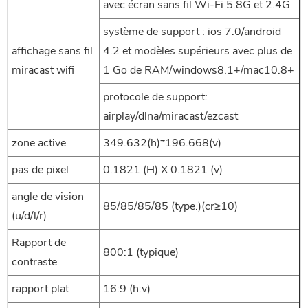
avec écran sans fil Wi-Fi 5.8G et 2.4G
système de support : ios 7.0/android
affichage sans fil
4.2 et modèles supérieurs avec plus de
miracast wifi
1 Go de RAM/windows8.1+/mac10.8+
protocole de support:
airplay/dlna/miracast/ezcast
zone active
349.632(h)*196.668(v)
pas de pixel
0.1821 (H) X 0.1821 (v)
angle de vision
85/85/85/85 (type.)(cr≥10)
(u/d/l/r)
Rapport de
800:1 (typique)
contraste
rapport plat
16:9 (h:v)