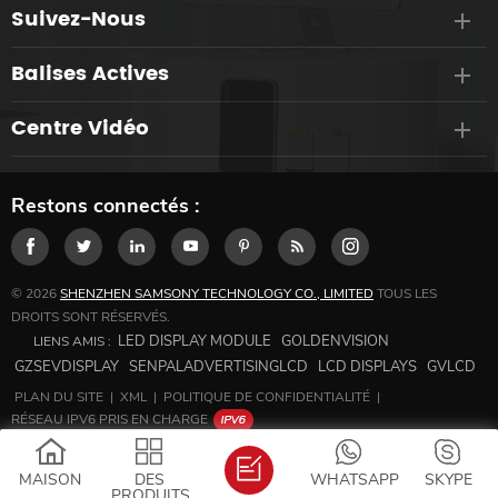
Suivez-Nous
Balises Actives
Centre Vidéo
Restons connectés :
© 2026
SHENZHEN SAMSONY TECHNOLOGY CO., LIMITED
TOUS LES
DROITS SONT RÉSERVÉS.
LED DISPLAY MODULE
GOLDENVISION
LIENS AMIS :
GZSEVDISPLAY
SENPALADVERTISINGLCD
LCD DISPLAYS
GVLCD
PLAN DU SITE
|
XML
|
POLITIQUE DE CONFIDENTIALITÉ
|
RÉSEAU IPV6 PRIS EN CHARGE
MAISON
DES
WHATSAPP
SKYPE
PRODUITS