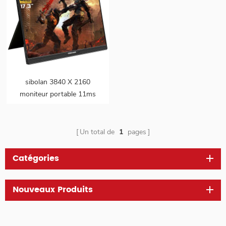
sibolan 3840 X 2160
moniteur portable 11ms
100% NTSC 17.3 pouces
4k LED
Un total de
1
pages
Catégories
Nouveaux Produits