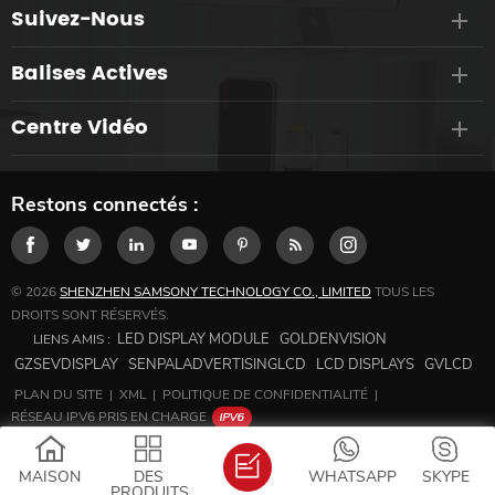
Suivez-Nous
Balises Actives
Centre Vidéo
Restons connectés :
© 2026
SHENZHEN SAMSONY TECHNOLOGY CO., LIMITED
TOUS LES
DROITS SONT RÉSERVÉS.
LED DISPLAY MODULE
GOLDENVISION
LIENS AMIS :
GZSEVDISPLAY
SENPALADVERTISINGLCD
LCD DISPLAYS
GVLCD
PLAN DU SITE
|
XML
|
POLITIQUE DE CONFIDENTIALITÉ
|
RÉSEAU IPV6 PRIS EN CHARGE
MAISON
DES
WHATSAPP
SKYPE
PRODUITS