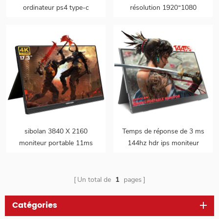
ordinateur ps4 type-c
résolution 1920*1080
ordinateur portable 1080p
moniteur portable hdr full
led ips panneau portable
hd
gamer moniteur
sibolan 3840 X 2160
Temps de réponse de 3 ms
moniteur portable 11ms
144hz hdr ips moniteur
100% NTSC 17.3 pouces
portable de jeu ultra
4k LED
Un total de
1
pages
Catégories