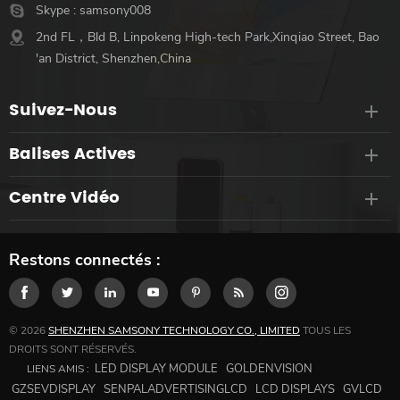
Skype :
samsony008
2nd FL，Bld B, Linpokeng High-tech Park,Xinqiao Street, Bao
'an District, Shenzhen,China
Suivez-Nous
Balises Actives
Centre Vidéo
Restons connectés :
© 2026
SHENZHEN SAMSONY TECHNOLOGY CO., LIMITED
TOUS LES
DROITS SONT RÉSERVÉS.
LED DISPLAY MODULE
GOLDENVISION
LIENS AMIS :
GZSEVDISPLAY
SENPALADVERTISINGLCD
LCD DISPLAYS
GVLCD