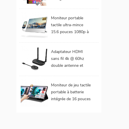
DCI-P3 Gamme de
couleurs Batterie
Moniteur portable
intégrée Moniteur
tactile ultra-mince
portable tactile pour
15.6 pouces 1080p à
ordinateur portable
cadre étroit de 4 mm
Adaptateur HDMI
sans fil 4k @ 60hz
double antenne et
double extension de
sorties vidéo
Moniteur de jeu tactile
portable à batterie
intégrée de 16 pouces
(tactile pour mac
os/surface pro)