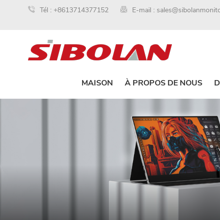
Tél :
+8613714377152
E-mail :
sales@sibolanmonit
MAISON
À PROPOS DE NOUS
D