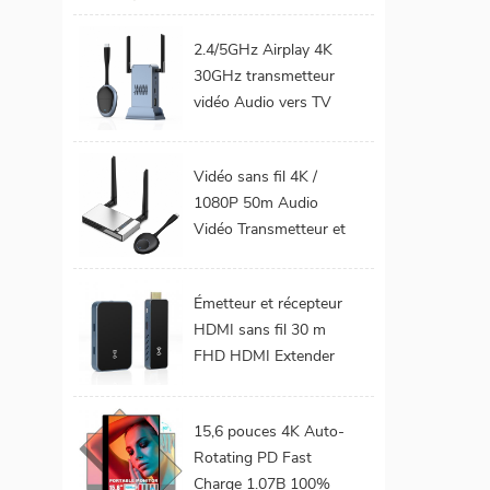
téléphone Mobile TV
Support 1080P
2.4/5GHz Airplay 4K
Android 9.0 16GB
30GHz transmetteur
32GB WiFi Home
vidéo Audio vers TV
cinéma
moniteur de projet
prend en charge le Kit
Vidéo sans fil 4K /
émetteur et récepteur
1080P 50m Audio
HDMI sans fil
Vidéo Transmetteur et
récepteur HDMI sans
fil pour projecteur de
Émetteur et récepteur
moniteur TV
HDMI sans fil 30 m
FHD HDMI Extender
Audio vidéo du
téléphone portable au
15,6 pouces 4K Auto-
projecteur TV pour les
Rotating PD Fast
jeux 0 latence
Charge 1.07B 100%