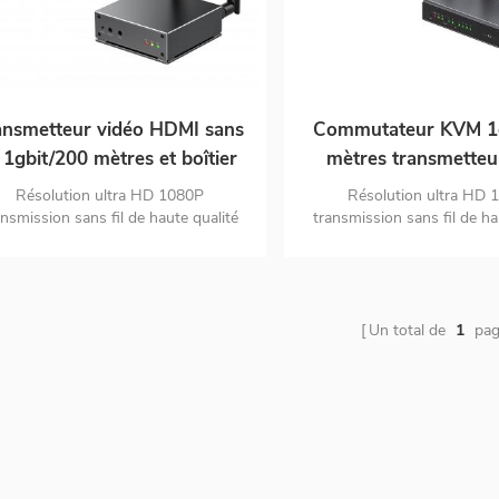
ansmetteur vidéo HDMI sans
Commutateur KVM 1g
l 1gbit/200 mètres et boîtier
mètres transmetteu
cepteur transfert graphique
HDMI sans fil et b
Résolution ultra HD 1080P
Résolution ultra HD 
vidéo RAM prise en charge
récepteur transfe
ansmission sans fil de haute qualité
transmission sans fil de ha
facile à utiliser petit et portable
facile à utiliser commut
1080p @ 60hz
graphique vidéo prise
arios d'application largement utilisé
scénarios d'application large
RAM 1080p @ 6
Un total de
1
pag