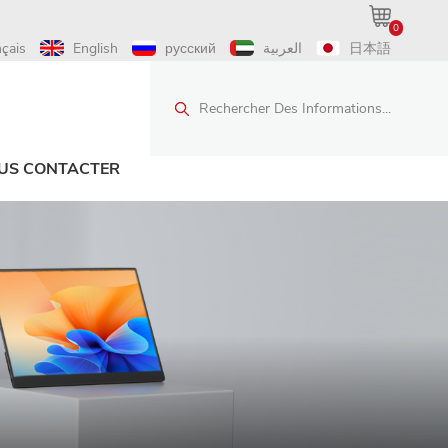
0
nçais
English
русский
العربية
日本語
Rechercher Des Informations...
US CONTACTER