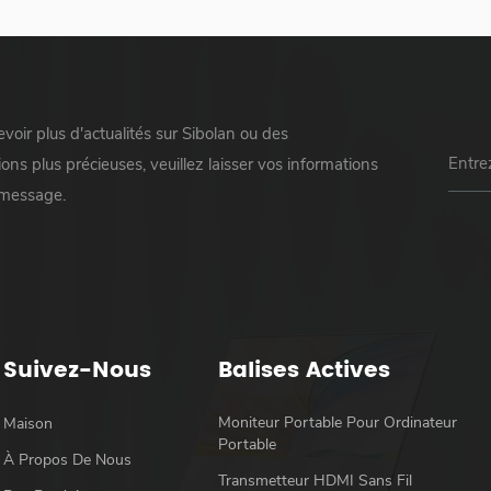
voir plus d'actualités sur Sibolan ou des
ons plus précieuses, veuillez laisser vos informations
 message.
Suivez-Nous
Balises Actives
Moniteur Portable Pour Ordinateur
Maison
Portable
À Propos De Nous
Transmetteur HDMI Sans Fil