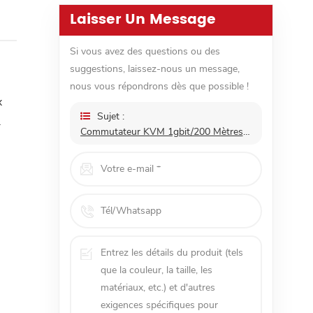
Laisser Un Message
Si vous avez des questions ou des
suggestions, laissez-nous un message,
nous vous répondrons dès que possible !
x
Sujet :
.
Commutateur KVM 1gbit/200 Mètres Transmetteur Vidéo HDMI Sans Fil Et Boîtier Récepteur Transfert De Graphique Vidéo Prise En Charge RAM 1080p @ 60hz