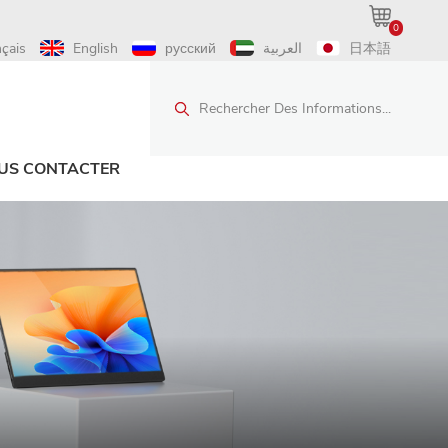
0
nçais
English
русский
العربية
日本語
Rechercher Des Informations...
US CONTACTER