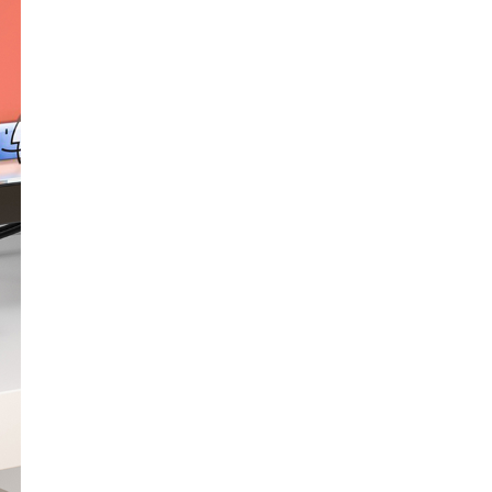
Technologie d'ondes millimétriques 60 Ghz
ÉMETTEUR HDMI sans fil 5G / 2.4G
MONITEUR PORTABLE 4K
OLED Portable Monitor
14 Inch Portable Monitor
MONITEUR PORTABLE TACTILE
1080P/4K
MONITEUR PORTABLE DE JEU