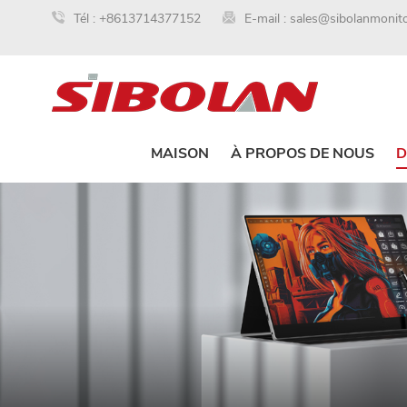
Tél :
+8613714377152
E-mail :
sales@sibolanmonit
MAISON
À PROPOS DE NOUS
D