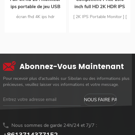
ips portable de jeu USB
inch full HD 2K HDR IPS
type-c de 3 pouces pour
Panel Slim Build-in
écran fhd 4K ips hdr
[ 2K IPS Portable Monitor ] [
ordinateur portable de
Speaker Portable Gaming
moniteur portable à double
Wide Compatibility ] [ Vesa &
téléphone intelligent
Monitor with Adjustable
entrée usb c et mini hdmi
Kickstand Integrated ] [
for Ps4
conception ultra-mince en
Ultra-Slim, Portable, Plug-
matériau pc le moniteur
and-Play ]
portable ne pèse que 1.63 lb
Abonnez-Vous Maintenant
Pour recevoir plus d'actualités sur Sibolan ou des informations plus
précieuses, veuillez laisser vos informations et votre message.
Nous sommes de garde 24h/24 et 7j/7 :
+8613714377152