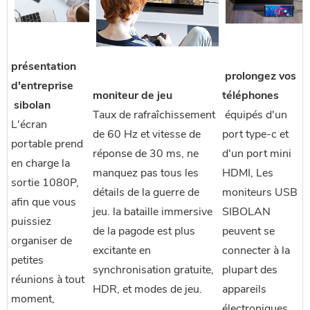
présentation
 prolongez vos 
d'entreprise
moniteur de jeu
téléphones
 sibolan
Taux de rafraîchissement
 équipés d'un 
L'écran 
de 60 Hz et vitesse de
port type-c et 
portable prend 
réponse de 30 ms, ne
d'un port mini 
en charge la 
manquez pas tous les
HDMI, Les 
sortie 1080P, 
détails de la guerre de
moniteurs USB 
afin que vous 
jeu. la bataille immersive
SIBOLAN 
puissiez 
de la pagode est plus
peuvent se 
organiser de 
excitante en
connecter à la 
petites 
synchronisation gratuite,
plupart des 
réunions à tout 
HDR, et modes de jeu.
appareils 
moment, 
électroniques.