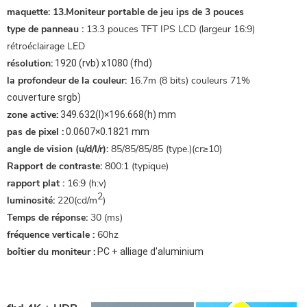
maquette:
13.Moniteur portable de jeu ips de 3 pouces
type de panneau :
13.3 pouces TFT IPS LCD (largeur 16:9)
rétroéclairage LED
résolution:
1920 (rvb) x1080 (fhd)
la profondeur de la couleur:
16.7m (8 bits) couleurs 71%
couverture srgb)
zone active:
349.632(l)×196.668(h) mm
pas de pixel :
0.0607×0.1821 mm
angle de vision (u/d/l/r):
85/85/85/85 (type.)(cr≥10)
Rapport de contraste:
800:1 (typique)
rapport plat :
16:9 (h:v)
2
luminosité:
220(cd/m
)
Temps de réponse:
30 (ms)
fréquence verticale :
60hz
boîtier du moniteur :
PC + alliage d'aluminium