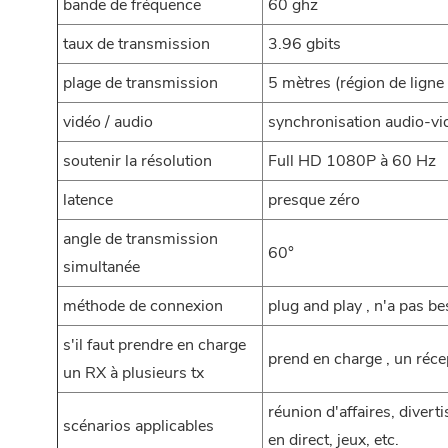
bande de fréquence
60 ghz
taux de transmission
3.96 gbits
plage de transmission
5 mètres (région de ligne
vidéo / audio
synchronisation audio-vi
soutenir la résolution
Full HD 1080P à 60 Hz
latence
presque zéro
angle de transmission
60°
simultanée
méthode de connexion
plug and play , n'a pas be
s'il faut prendre en charge
prend en charge , un ré
un RX à plusieurs tx
réunion d'affaires, divert
scénarios applicables
en direct, jeux, etc.