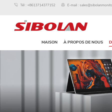
Tél :
+8613714377152
E-mail :
sales@sibolanmonit
MAISON
À PROPOS DE NOUS
D