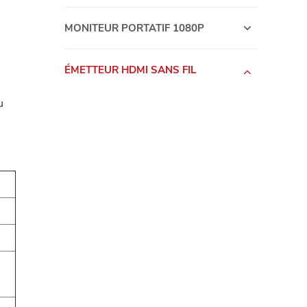
MONITEUR PORTATIF 1080P
ÉMETTEUR HDMI SANS FIL
u
Technologie d'ondes millimétriques 60 Ghz
ÉMETTEUR HDMI sans fil 5G / 2.4G
MONITEUR PORTABLE 4K
OLED Portable Monitor
14 Inch Portable Monitor
MONITEUR PORTABLE TACTILE