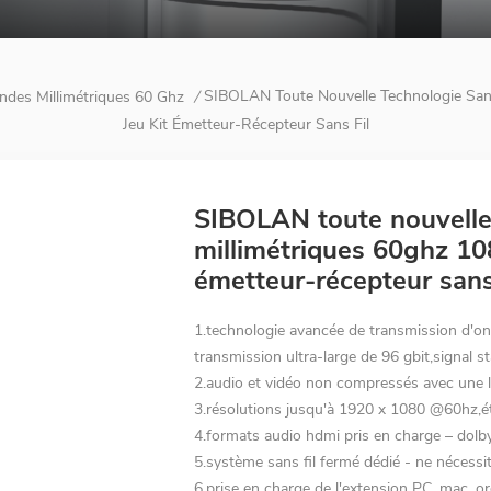
SIBOLAN Toute Nouvelle Technologie San
ndes Millimétriques 60 Ghz
/
Jeu Kit Émetteur-Récepteur Sans Fil
SIBOLAN toute nouvelle 
millimétriques 60ghz 10
émetteur-récepteur sans 
1.technologie avancée de transmission d'on
transmission ultra-large de 96 gbit,signal st
2.audio et vidéo non compressés avec une lat
3.résolutions jusqu'à 1920 x 1080 @60hz,ét
4.formats audio hdmi pris en charge – dolby
5.système sans fil fermé dédié - ne nécessit
6.prise en charge de l'extension PC, mac, o