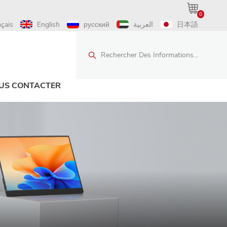
0
nçais
English
русский
العربية
日本語
Rechercher Des Informations...
US CONTACTER