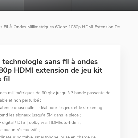
s Fil À Ondes Millimétriques 60ghz 1080p HDMI Extension De
technologie sans fil à ondes
80p HDMI extension de jeu kit
fil
des millimétriques de 60 ghz jusqu'à 3.bande passante de
able et non perturbé ;
ence quasi nulle - idéal pour les jeux et le streaming ;
end les signaux jusqu'à 5M dans la pièce ;
 digital / DTS | dolby vrai HDMI/dts-hdmi ;
e aucun réseau wifi ;
rdinateur portable, smartphone, prise en charge de