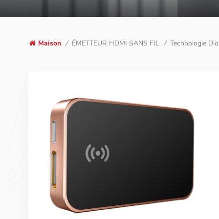
ÉMETTEUR HDMI SANS FIL
Technologie D'o
Maison
/
/