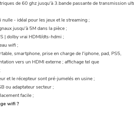
triques de 60 ghz jusqu'à 3.bande passante de transmission ult
ulle - idéal pour les jeux et le streaming ;
naux jusqu'à 5M dans la pièce ;
TS | dolby vrai HDMI/dts-hdmi ;
au wifi ;
rtable, smartphone, prise en charge de l'iphone, pad, PS5,
ation vers un HDMI externe ; affichage tel que
;
teur et le récepteur sont pré-jumelés en usine ;
SB ou adaptateur secteur ;
acement facile ;
ge wifi ?