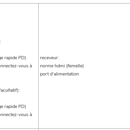
:
ge rapide PD)
receveur:
onnectez-vous à
norme hdmi (femelle)
port d'alimentation
acultatif):
ge rapide PD)
onnectez-vous à