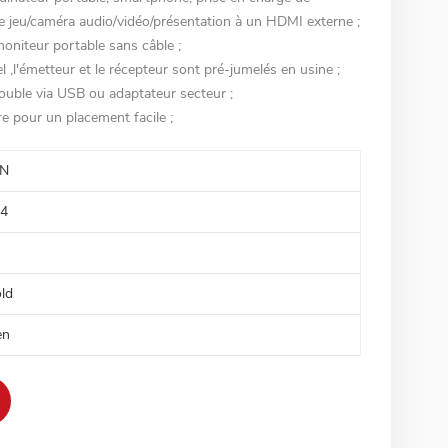
e jeu/caméra audio/vidéo/présentation à un HDMI externe ;
moniteur portable sans câble ;
el ,l'émetteur et le récepteur sont pré-jumelés en usine ;
double via USB ou adaptateur secteur ;
e pour un placement facile ;
N
4
ld
en