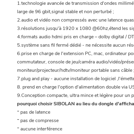
1.technologie avancée de transmission d'ondes millimé
large de 96 gbit,signal stable et non perturbé ;
2.audio et vidéo non compressés avec une latence quasi n
3.résolutions jusqu'à 1920 x 1080 @60hz,étend les sig
4.formats audio hdmi pris en charge – dolby digital / D
5.système sans fil fermé dédié - ne nécessite aucun rése
6.prise en charge de l'extension PC, mac, ordinateur po
commutateur, console de jeu/caméra audio/vidéo/présent
moniteur/projecteur/hdtv/moniteur portable sans câble 
7.plug and play - aucune installation de logiciel ,l'émet
8. prend en charge l'option d'alimentation double via U
9.Conception compacte, ultra mince et légère pour un pl
pourquoi choisir SIBOLAN au lieu du dongle d'afficha
* pas de latence
* pas de compresse
* aucune interférence