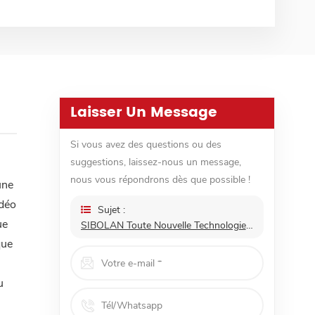
Laisser Un Message
Si vous avez des questions ou des
suggestions, laissez-nous un message,
nous vous répondrons dès que possible !
une
idéo
Sujet :
ue
SIBOLAN Toute Nouvelle Technologie Sans Fil À Ondes Millimétriques 60ghz 1080p HDMI Extension De Jeu Kit Émetteur-Récepteur Sans Fil
que
u