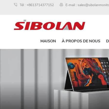
Tél :
+8613714377152
E-mail :
sales@sibolanmonit
MAISON
À PROPOS DE NOUS
D