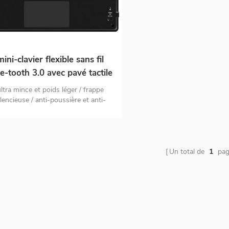
mini-clavier flexible sans fil
e-tooth 3.0 avec pavé tactile
ltra mince et poids léger / frappe
ilencieuse / anti-poussière et anti-
laboussures avec pavé tactile, avec
ux boutons en dessous mode veille
du clavier à économie d'énergie
Un total de
1
pag