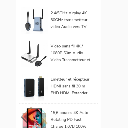
téléphone Mobile TV
Support 1080P
2.4/5GHz Airplay 4K
Android 9.0 16GB
30GHz transmetteur
32GB WiFi Home
vidéo Audio vers TV
cinéma
moniteur de projet
prend en charge le Kit
Vidéo sans fil 4K /
émetteur et récepteur
1080P 50m Audio
HDMI sans fil
Vidéo Transmetteur et
récepteur HDMI sans
fil pour projecteur de
Émetteur et récepteur
moniteur TV
HDMI sans fil 30 m
FHD HDMI Extender
Audio vidéo du
téléphone portable au
15,6 pouces 4K Auto-
projecteur TV pour les
Rotating PD Fast
jeux 0 latence
Charge 1.07B 100%