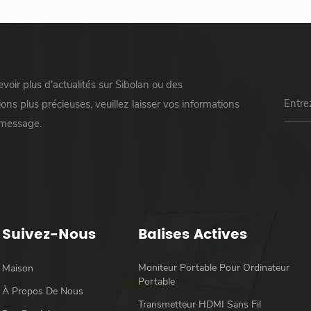
voir plus d'actualités sur Sibolan ou des
ons plus précieuses, veuillez laisser vos informations
 message.
Suivez-Nous
Balises Actives
Moniteur Portable Pour Ordinateur
Maison
Portable
À Propos De Nous
Transmetteur HDMI Sans Fil