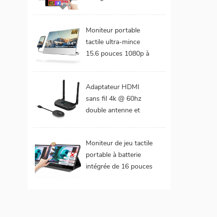
DCI-P3 Gamme de
couleurs Batterie
Moniteur portable
intégrée Moniteur
tactile ultra-mince
portable tactile pour
15.6 pouces 1080p à
ordinateur portable
cadre étroit de 4 mm
Adaptateur HDMI
sans fil 4k @ 60hz
double antenne et
double extension de
sorties vidéo
Moniteur de jeu tactile
portable à batterie
intégrée de 16 pouces
(tactile pour mac
os/surface pro)