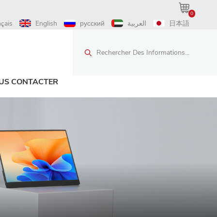
0
nçais
English
русский
العربية
日本語
Rechercher Des Informations...
US CONTACTER