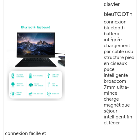
clavier
bleuТООТh
connexion
bluetooth
batterie
intégrée
chargement
par câble usb
structure pied
en ciseaux
puce
intelligente
broadcom
7mm ultra-
mince
charge
magnétique
séjour
intelligent fin
et léger
connexion facile et