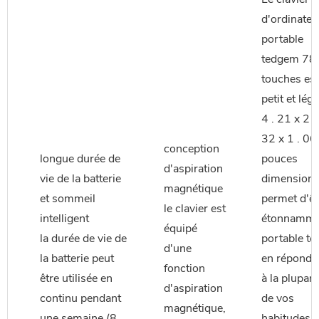
d'ordinateu
portable
tedgem 78
touches est
petit et lége
4 . 21 x 2 .
32 x 1 . 06
conception
longue durée de
pouces
d'aspiration
vie de la batterie
dimension l
magnétique
et sommeil
permet d'êt
le clavier est
intelligent
étonnamme
équipé
la durée de vie de
portable to
d'une
la batterie peut
en réponda
fonction
être utilisée en
à la plupart
d'aspiration
continu pendant
de vos
magnétique,
une semaine (8
habitudes 