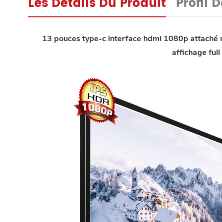
Les Détails Du Produit
Profil 
13 pouces type-c interface hdmi 1080p attaché m
affichage ful