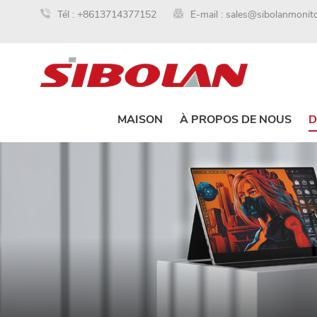
Tél :
+8613714377152
E-mail :
sales@sibolanmonit
MAISON
À PROPOS DE NOUS
D