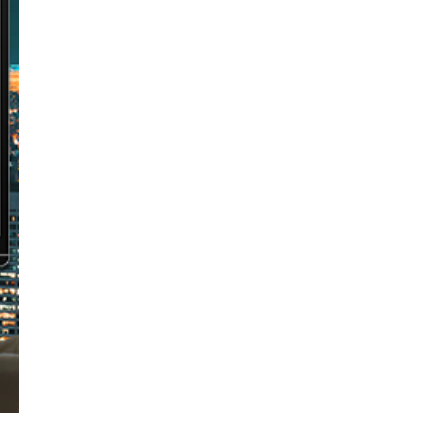
Moniteur portable 15.8 pouces
Moniteur portatif de 16,0 pouces
Moniteur portatif de 17,3 pouces
ÉMETTEUR HDMI SANS FIL
MONITEUR PORTABLE 4K
OLED Portable Monitor
14 Inch Portable Monitor
MONITEUR PORTABLE TACTILE
1080P/4K