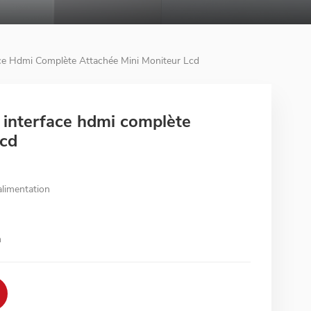
ce Hdmi Complète Attachée Mini Moniteur Lcd
 interface hdmi complète
lcd
alimentation
n