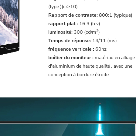
(type.)(cr≥10)
Rapport de contraste:
800:1 (typique)
rapport plat :
16:9 (h:v)
2
luminosité:
300 (cd/m
)
Temps de réponse:
14/11 (ms)
fréquence verticale :
60hz
boîtier du moniteur :
matériau en alliage
d'aluminium de haute qualité , avec une
conception à bordure étroite