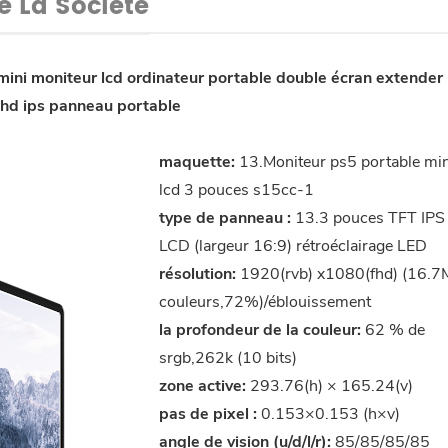
De La Société
ini moniteur lcd ordinateur portable double écran extender
l hd ips panneau portable
maquette:
13.Moniteur ps5 portable min
lcd 3 pouces s15cc-1
type de panneau :
13.3 pouces TFT IPS
LCD (largeur 16:9) rétroéclairage LED
résolution:
1920(rvb) x1080(fhd) (16.7
couleurs,72%)/éblouissement
la profondeur de la couleur:
62 % de
srgb,262k (10 bits)
zone active:
293.76(h) × 165.24(v)
pas de pixel :
0.153×0.153 (h×v)
angle de vision (u/d/l/r):
85/85/85/85