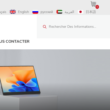
0
nçais
English
русский
العربية
日本語
Rechercher Des Informations...
US CONTACTER