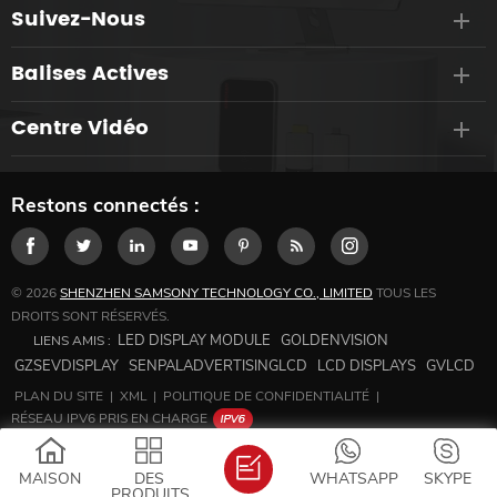
Suivez-Nous
Balises Actives
Centre Vidéo
Restons connectés :
© 2026
SHENZHEN SAMSONY TECHNOLOGY CO., LIMITED
TOUS LES
DROITS SONT RÉSERVÉS.
LED DISPLAY MODULE
GOLDENVISION
LIENS AMIS :
GZSEVDISPLAY
SENPALADVERTISINGLCD
LCD DISPLAYS
GVLCD
PLAN DU SITE
|
XML
|
POLITIQUE DE CONFIDENTIALITÉ
|
RÉSEAU IPV6 PRIS EN CHARGE
MAISON
DES
WHATSAPP
SKYPE
PRODUITS