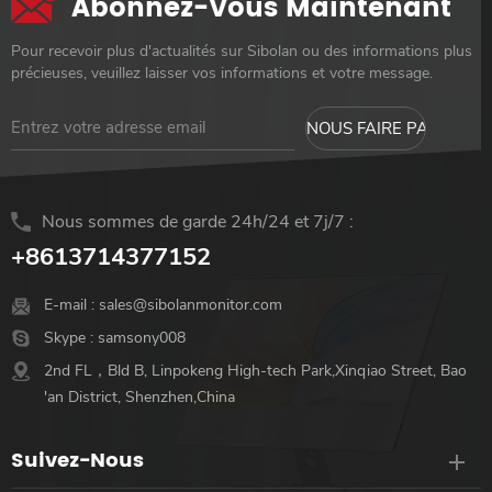
Abonnez-Vous Maintenant
Moniteur à écran tactile
capacitif 10 points
Pour recevoir plus d'actualités sur Sibolan ou des informations plus
précieuses, veuillez laisser vos informations et votre message.
Nous sommes de garde 24h/24 et 7j/7 :
+8613714377152
E-mail :
sales@sibolanmonitor.com
Skype :
samsony008
2nd FL，Bld B, Linpokeng High-tech Park,Xinqiao Street, Bao
'an District, Shenzhen,China
Suivez-Nous