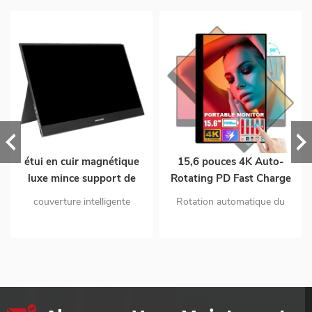
étui en cuir magnétique
15,6 pouces 4K Auto-
luxe mince support de
Rotating PD Fast Charge
couverture à rabat
1.07B 100% DCI-P3
couverture intelligente
Rotation automatique du
modèle 2 en 1 pour
Gamme de couleurs
preuve sert également de
capteur de gravité Charge
moniteur portable
Batterie intégrée
support couverture
rapide PD 45WCharge non-
Moniteur portable tactile
intelligente durable extérieur
stop Moniteur de voyage à
pour ordinateur portable
en cuir PU durable
batterie rechargeable 10200
conception d'apparence
mAh intégré Superbe écran
atmosphérique
portable 4K Ultra HD