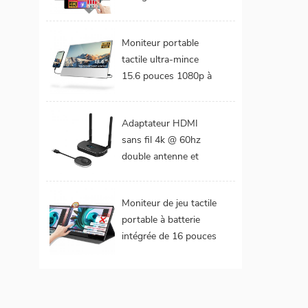
DCI-P3 Gamme de
couleurs Batterie
Moniteur portable
intégrée Moniteur
tactile ultra-mince
portable tactile pour
15.6 pouces 1080p à
ordinateur portable
cadre étroit de 4 mm
Adaptateur HDMI
sans fil 4k @ 60hz
double antenne et
double extension de
sorties vidéo
Moniteur de jeu tactile
portable à batterie
intégrée de 16 pouces
(tactile pour mac
os/surface pro)