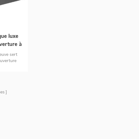
que luxe
verture à
1 pour
reuve sert
ble
uverture
r en cuir PU
pparence
es