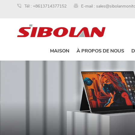
Tél :
+8613714377152
E-mail :
sales@sibolanmonit
MAISON
À PROPOS DE NOUS
D