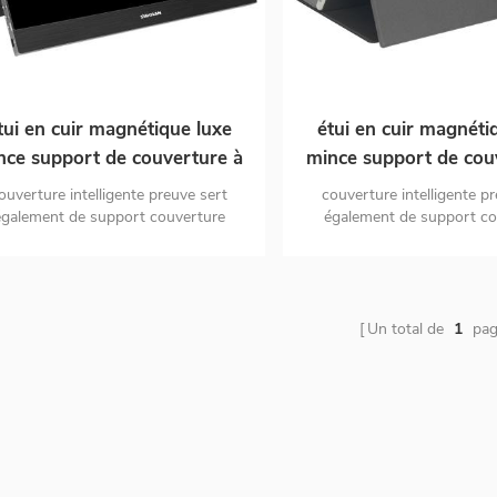
tui en cuir magnétique luxe
étui en cuir magnéti
nce support de couverture à
mince support de cou
rabat modèle 2 en 1 pour
rabat modèle 2 en 
ouverture intelligente preuve sert
couverture intelligente p
moniteur portable
moniteur porta
également de support couverture
également de support co
elligente durable extérieur en cuir PU
intelligente durable extérieu
durable conception d'apparence
durable conception d'a
atmosphérique
atmosphérique
Un total de
1
pag