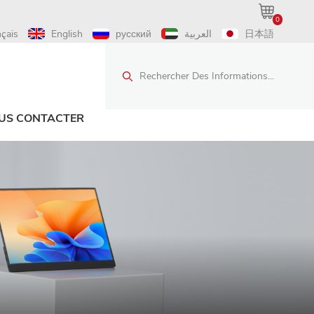
0
nçais
English
русский
العربية
日本語
Rechercher Des Informations...
US CONTACTER