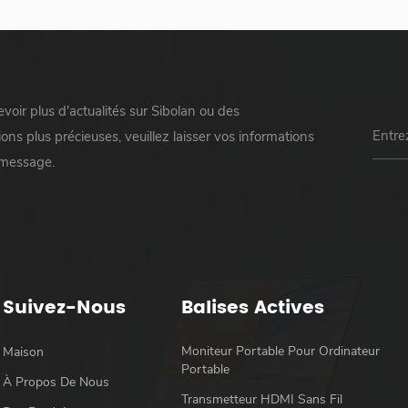
voir plus d'actualités sur Sibolan ou des
ons plus précieuses, veuillez laisser vos informations
 message.
Suivez-Nous
Balises Actives
Moniteur Portable Pour Ordinateur
Maison
Portable
À Propos De Nous
Transmetteur HDMI Sans Fil