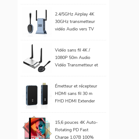
téléphone Mobile TV
Support 1080P
2.4/5GHz Airplay 4K
Android 9.0 16GB
30GHz transmetteur
32GB WiFi Home
vidéo Audio vers TV
cinéma
moniteur de projet
prend en charge le Kit
Vidéo sans fil 4K /
émetteur et récepteur
1080P 50m Audio
HDMI sans fil
Vidéo Transmetteur et
récepteur HDMI sans
fil pour projecteur de
Émetteur et récepteur
moniteur TV
HDMI sans fil 30 m
FHD HDMI Extender
Audio vidéo du
téléphone portable au
15,6 pouces 4K Auto-
projecteur TV pour les
Rotating PD Fast
jeux 0 latence
Charge 1.07B 100%