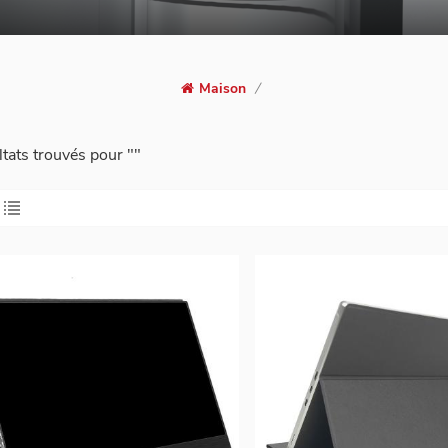
Maison
/
ltats trouvés pour ""