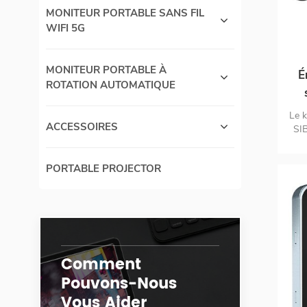
MONITEUR PORTABLE SANS FIL
au
WIFI 5G
Ap
san
util
MONITEUR PORTABLE À
É
HDM
ROTATION AUTOMATIQUE
l'
Reg
Le k
ACCESSOIRES
po
ord
SI
P
s
HDM
PORTABLE PROJECTOR
so
vers
vue
sa
vi
qui
Comment
p
Pouvons-Nous
ch
haut
Vous Aider