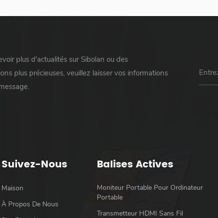
voir plus d'actualités sur Sibolan ou des
ons plus précieuses, veuillez laisser vos informations
 message.
Suivez-Nous
Balises Actives
Moniteur Portable Pour Ordinateur
Maison
Portable
À Propos De Nous
Transmetteur HDMI Sans Fil