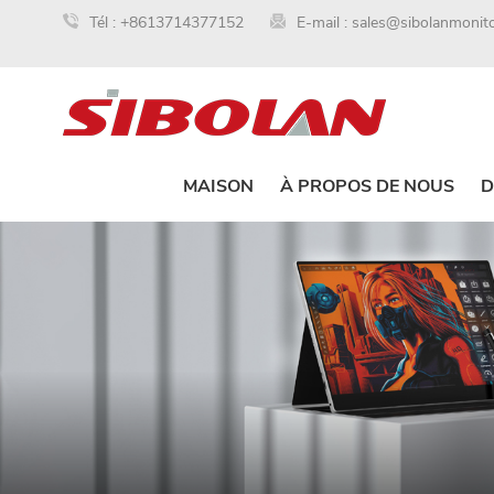
Tél :
+8613714377152
E-mail :
sales@sibolanmonit
MAISON
À PROPOS DE NOUS
D