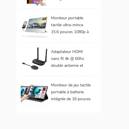
DCI-P3 Gamme de
couleurs Batterie
Moniteur portable
intégrée Moniteur
tactile ultra-mince
portable tactile pour
15.6 pouces 1080p à
ordinateur portable
cadre étroit de 4 mm
Adaptateur HDMI
sans fil 4k @ 60hz
double antenne et
double extension de
sorties vidéo
Moniteur de jeu tactile
portable à batterie
intégrée de 16 pouces
(tactile pour mac
os/surface pro)