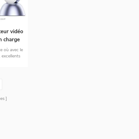
teur vidéo
en charge
ètres
e où avec le
@30hz
 excellents
 pour le
 *pas de wifi
* Double
 pour les
e de service
es