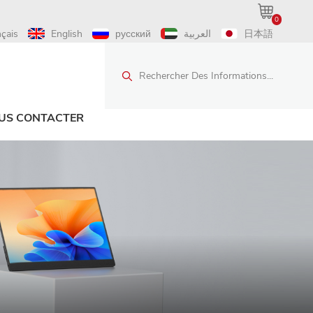
0
nçais
English
русский
العربية
日本語
Rechercher Des Informations...
US CONTACTER