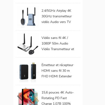
téléphone Mobile TV
n'
Support 1080P
vi
2.4/5GHz Airplay 4K
Android 9.0 16GB
30GHz transmetteur
ém
32GB WiFi Home
lie
vidéo Audio vers TV
cinéma
moniteur de projet
d'i
prend en charge le Kit
Vidéo sans fil 4K /
émetteur et récepteur
t
1080P 50m Audio
HDMI sans fil
bes
Vidéo Transmetteur et
à
récepteur HDMI sans
fil pour projecteur de
Émetteur et récepteur
moniteur TV
HDMI sans fil 30 m
FHD HDMI Extender
Audio vidéo du
téléphone portable au
15,6 pouces 4K Auto-
projecteur TV pour les
Rotating PD Fast
jeux 0 latence
Charge 1.07B 100%