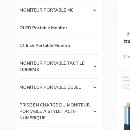
MONITEUR PORTABLE 4K
OLED Portable Monitor
2
tr
14 Inch Portable Monitor
TV 
Com
l
MONITEUR PORTABLE TACTILE
1080P/4K
【So
+ V
MONITEUR PORTABLE DE JEU
com
Tran
50 
PRISE EN CHARGE DU MONITEUR
opé
PORTABLE À STYLET ACTIF
vér
NUMÉRIQUE
【C
réa