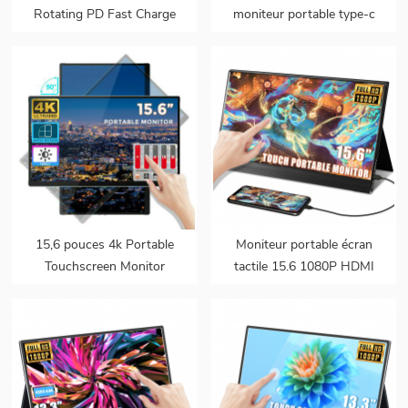
Rotating PD Fast Charge
moniteur portable type-c
1.07B 100% DCI-P3
USB 100% gamme de
Gamme de couleurs
couleurs moniteur 4K
Batterie intégrée Moniteur
écran de moniteur portable
portable tactile pour
pour PS5 PC
ordinateur portable
15,6 pouces 4k Portable
Moniteur portable écran
Touchscreen Monitor
tactile 15.6 1080P HDMI
bezeless capteur de gravité
USB C ordinateur
auto-rotation pour
affichage Ultra mince
téléphones portables PC
voyage deuxième moniteur
portable
pour ordinateur portable