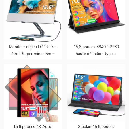
Moniteur de jeu LCD Ultra-
15,6 pouces 3840 * 2160
étroit Super mince 5mm
haute définition type-c
pc deuxième écran 15.6
écran tactile 4k moniteur
moniteur portable tactile
de jeu portable pour
portable avec haut-parleur
ordinateur portable avec
pour ordinateur portable
batterie
15,6 pouces 4K Auto-
Sibolan 15,6 pouces