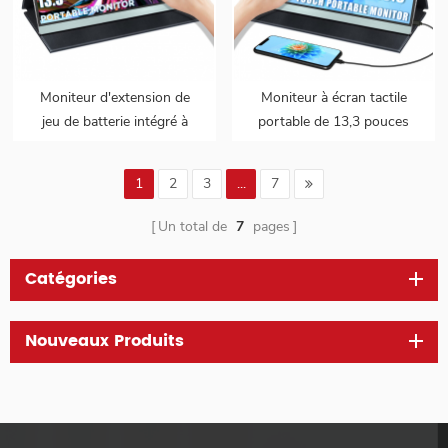
Moniteur d'extension de
Moniteur à écran tactile
jeu de batterie intégré à
portable de 13,3 pouces
écran tactile 13,3 pouces
1080p pour ordinateur
1080p avec interface de
portable PS5 avec entrées
1
2
3
...
7
type C à fonctions
HDMI et USB de type C
complètes
Un total de
7
pages
Catégories
Nouveaux Produits