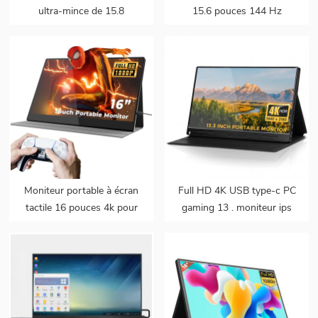
ultra-mince de 15.8
15.6 pouces 144 Hz
pouces 1080p à cadre
étroit de 5 mm
Moniteur portable à écran
Full HD 4K USB type-c PC
tactile 16 pouces 4k pour
gaming 13 . moniteur ips
ps5 support mac touch
portable de 3 pouces pour
ordinateur portable de
téléphone intelligent