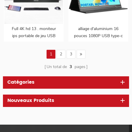
Full 4K hd 13 . moniteur
alliage d'aluminium 16
ips portable de jeu USB
pouces 1080P USB type-c
type-c de 3 pouces pour
moniteur ips portable de
ordinateur portable de
jeu PC
1
2
3
téléphone intelligent
Un total de
3
pages
Catégories
Nouveaux Produits