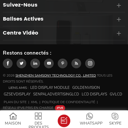
Suivez-Nous
Balises Actives
Centre Vidéo
Restons connectés :
© 2026
SHENZHEN SAMSONY TECHNOLOGY CO., LIMITED
TOUS LES
DROITS SONT RÉSERVÉS.
LED DISPLAY MODULE
GOLDENVISION
LIENS AMIS :
GZSEVDISPLAY
SENPALADVERTISINGLCD
LCD DISPLAYS
GVLCD
PLAN DU SITE
|
XML
|
POLITIQUE DE CONFIDENTIALITÉ
|
RÉSEAU IPV6 PRIS EN CHARGE
MAISON
DES
WHATSAPP
SKYPE
PRODUITS