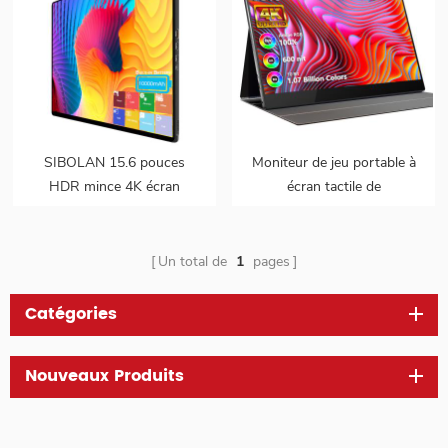
SIBOLAN 15.6 pouces
Moniteur de jeu portable à
HDR mince 4K écran
écran tactile de
tactile portable double
15.6 pouces à gamme de
moniteur
couleurs de 100 %
Un total de
1
pages
Catégories
Nouveaux Produits