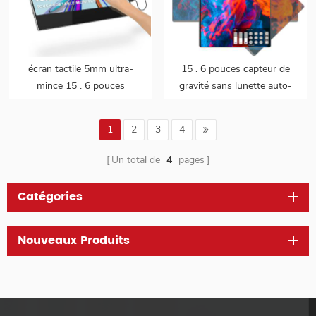
écran tactile 5mm ultra-
15 . 6 pouces capteur de
mince 15 . 6 pouces
gravité sans lunette auto-
1080P moniteur portable
rotation 4k uhd écran
support usine ODM OEM
tactile usb moniteur gamer
1
2
3
4
pour téléphones portables
PC portable
Un total de
4
pages
Catégories
Nouveaux Produits