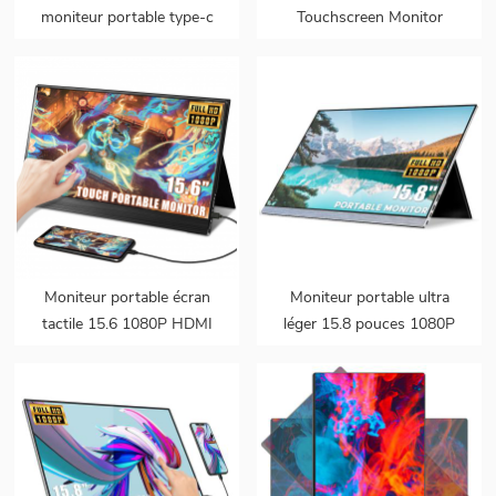
moniteur portable type-c
Touchscreen Monitor
USB 100% gamme de
bezeless capteur de gravité
couleurs moniteur 4K
auto-rotation pour
écran de moniteur portable
téléphones portables PC
pour PS5 PC
portable
Moniteur portable écran
Moniteur portable ultra
tactile 15.6 1080P HDMI
léger 15.8 pouces 1080P
USB C ordinateur
type-c FHD HDR
affichage Ultra mince
voyage deuxième moniteur
pour ordinateur portable