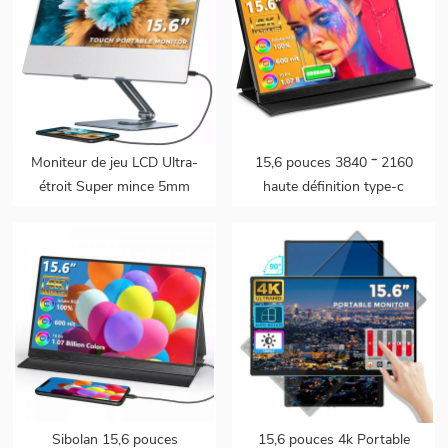
Moniteur de jeu LCD Ultra-
15,6 pouces 3840 * 2160
étroit Super mince 5mm
haute définition type-c
pc deuxième écran 15.6
écran tactile 4k moniteur
moniteur portable tactile
de jeu portable pour
portable avec haut-parleur
ordinateur portable avec
pour ordinateur portable
batterie
Sibolan 15,6 pouces
15,6 pouces 4k Portable