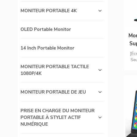
MONITEUR PORTABLE 4K
OLED Portable Monitor
Mon
Su
14 Inch Portable Monitor
é
[Éc
Seu
le
MONITEUR PORTABLE TACTILE
pl
1080P/4K
Of
[Mo
MONITEUR PORTABLE DE JEU
po
fo
Ch
PRISE EN CHARGE DU MONITEUR
PORTABLE À STYLET ACTIF
t
NUMÉRIQUE
[Mo
C e