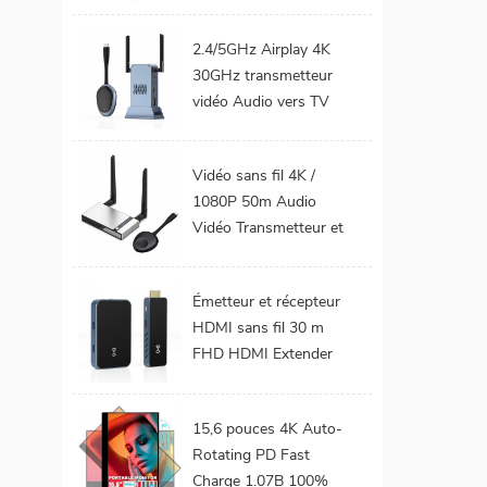
téléphone Mobile TV
Support 1080P
2.4/5GHz Airplay 4K
Android 9.0 16GB
30GHz transmetteur
32GB WiFi Home
vidéo Audio vers TV
cinéma
moniteur de projet
prend en charge le Kit
Vidéo sans fil 4K /
émetteur et récepteur
1080P 50m Audio
HDMI sans fil
Vidéo Transmetteur et
récepteur HDMI sans
fil pour projecteur de
Émetteur et récepteur
moniteur TV
HDMI sans fil 30 m
FHD HDMI Extender
Audio vidéo du
téléphone portable au
15,6 pouces 4K Auto-
projecteur TV pour les
Rotating PD Fast
jeux 0 latence
Charge 1.07B 100%