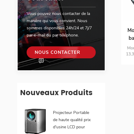
Vous pouvez nous contacter de la
manière qui vous convient. Nous
sommes disponibles 24h/24 et 7j/7
Mo
par e-mail ou par téléphone.
ba
Mon
NOUS CONTACTER
in
13,3
a
8000
heur
de 
tran
Nouveaux Produits
l
dé
co
Projecteur Portable
por
de haute qualité prix
d'usine LCD pour