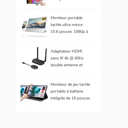
DCI-P3 Gamme de
couleurs Batterie
Moniteur portable
intégrée Moniteur
tactile ultra-mince
portable tactile pour
15.6 pouces 1080p à
ordinateur portable
cadre étroit de 4 mm
Adaptateur HDMI
sans fil 4k @ 60hz
double antenne et
double extension de
sorties vidéo
Moniteur de jeu tactile
portable à batterie
intégrée de 16 pouces
(tactile pour mac
os/surface pro)