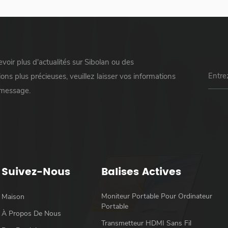
voir plus d'actualités sur Sibolan ou des
ons plus précieuses, veuillez laisser vos informations
 message.
Suivez-Nous
Balises Actives
Moniteur Portable Pour Ordinateur
Maison
Portable
À Propos De Nous
Transmetteur HDMI Sans Fil