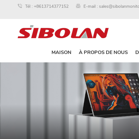
Tél :
+8613714377152
E-mail :
sales@sibolanmonit
MAISON
À PROPOS DE NOUS
D