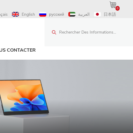
0
nçais
English
русский
العربية
日本語
Rechercher Des Informations...
US CONTACTER