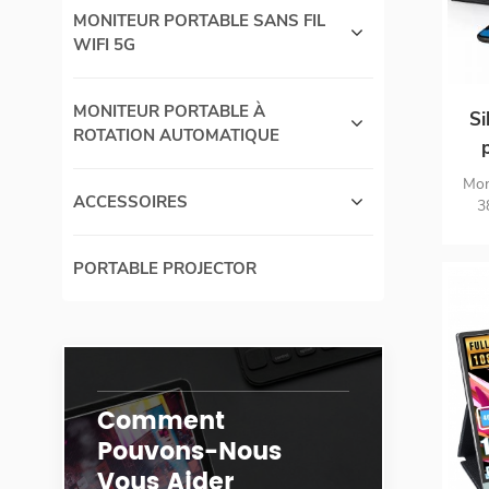
un
MONITEUR PORTABLE SANS FIL
WIFI 5G
MONITEUR PORTABLE À
Si
ROTATION AUTOMATIQUE
g
Mon
ACCESSOIRES
4K
3
sR
l'éc
PORTABLE PROJECTOR
de g
aut
USB 
Swit
ap
Comment
Pouvons-Nous
Vous Aider