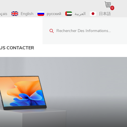
0
nçais
English
русский
العربية
日本語
Rechercher Des Informations...
US CONTACTER