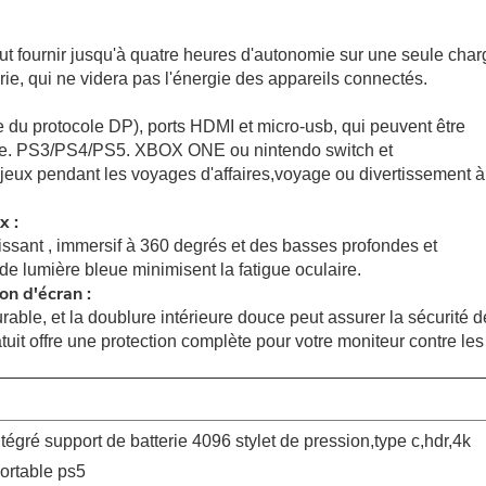
ut fournir jusqu'à quatre heures d'autonomie sur une seule char
ie, qui ne videra pas l'énergie des appareils connectés.
e du protocole DP), ports HDMI et micro-usb, qui peuvent être
hone. PS3/PS4/PS5. XBOX ONE ou nintendo switch et
es jeux pendant les voyages d'affaires,voyage ou divertissement à
x :
uissant , immersif à 360 degrés et des basses profondes et
re de lumière bleue minimisent la fatigue oculaire.
on d'écran :
urable, et la doublure intérieure douce peut assurer la sécurité d
tuit offre une protection complète pour votre moniteur contre les
tégré support de batterie 4096 stylet de pression,type c,hdr,4k
portable ps5