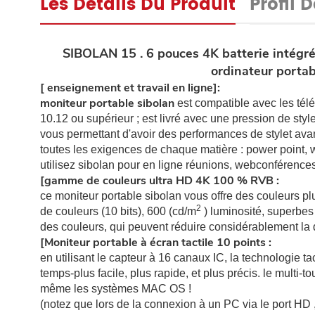
Les Détails Du Produit
Profil 
SIBOLAN 15 . 6 pouces 4K batterie intégré
ordinateur portab
[
enseignement et travail en ligne
]
:
moniteur portable sibolan
est compatible avec les tél
10.12 ou supérieur ; est livré avec une pression de styl
vous permettant d'avoir des performances de stylet avanc
toutes les exigences de chaque matière : power point, w
utilisez sibolan pour en ligne réunions, webconférences
[gamme de couleurs ultra HD 4K 100 % RVB :
ce moniteur portable sibolan vous offre des couleurs plu
2
de couleurs (10 bits), 600 (cd/m
) luminosité, superbes
des couleurs, qui peuvent réduire considérablement la d
[Moniteur portable à écran tactile 10 points :
en utilisant le capteur à 16 canaux IC, la technologie ta
temps-plus facile, plus rapide, et plus précis. le multi-
même les systèmes MAC OS !
(notez que lors de la connexion à un PC via le port HD