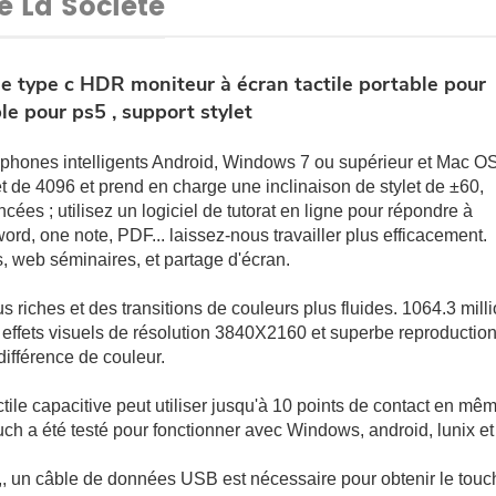
De La Société
e type c HDR moniteur à écran tactile portable pour
le pour ps5 , support stylet
éphones intelligents Android, Windows 7 ou supérieur et Mac O
et de 4096 et prend en charge une inclinaison de stylet de ±60,
ées ; utilisez un logiciel de tutorat en ligne pour répondre à
ord, one note, PDF... laissez-nous travailler plus efficacement.
, web séminaires, et partage d'écran.
s riches et des transitions de couleurs plus fluides. 1064.3 mill
 effets visuels de résolution 3840X2160 et superbe reproductio
ifférence de couleur.
ctile capacitive peut utiliser jusqu'à 10 points de contact en mê
touch a été testé pour fonctionner avec Windows, android, lunix et
 ,, un câble de données USB est nécessaire pour obtenir le touc