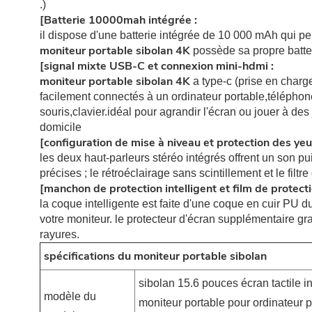
.)
[Batterie 10000mah intégrée :
il dispose d'une batterie intégrée de 10 000 mAh qui pe
moniteur portable sibolan 4K
possède sa propre batter
[signal mixte USB-C et connexion mini-hdmi :
moniteur portable sibolan 4K
a type-c (prise en charg
facilement connectés à un ordinateur portable,télép
souris,clavier.idéal pour agrandir l'écran ou jouer à d
domicile
[configuration de mise à niveau et protection des yeu
les deux haut-parleurs stéréo intégrés offrent un son p
précises ; le rétroéclairage sans scintillement et le filt
[manchon de protection intelligent et film de protecti
la coque intelligente est faite d'une coque en cuir PU d
votre moniteur. le protecteur d'écran supplémentaire gra
rayures.
spécifications du moniteur portable sibolan
sibolan 15.6 pouces écran tactile in
modèle du
moniteur portable pour ordinateur 