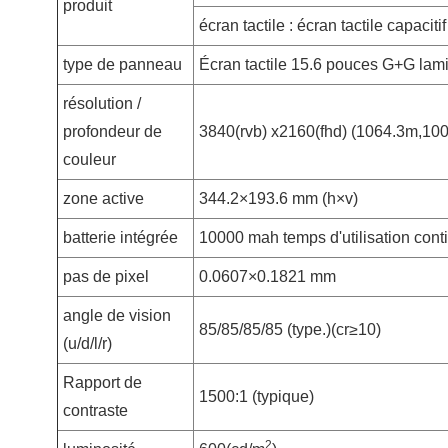
produit
écran tactile : écran tactile capaciti
type de panneau
Écran tactile 15.6 pouces G+G lami
résolution /
profondeur de
3840(rvb) x2160(fhd) (1064.3m,100
couleur
zone active
344.2×193.6 mm (h×v)
batterie intégrée
10000 mah temps d'utilisation cont
pas de pixel
0.0607×0.1821 mm
angle de vision
85/85/85/85 (type.)(cr≥10)
(u/d/l/r)
Rapport de
1500:1 (typique)
contraste
2