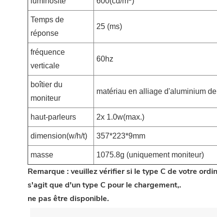
luminosité
600(cd/m
)
Temps de
25 (ms)
réponse
fréquence
60hz
verticale
boîtier du
matériau en alliage d'aluminium de 
moniteur
haut-parleurs
2x 1.0w(max.)
dimension(w/h/t)
357*223*9mm
masse
1075.8g (uniquement moniteur)
Remarque : veuillez vérifier si le type C de votre ord
s'agit que d'un type C pour le chargement,.
ne pas être disponible.