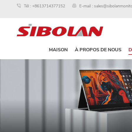
Tél :
+8613714377152
E-mail :
sales@sibolanmonit
MAISON
À PROPOS DE NOUS
D