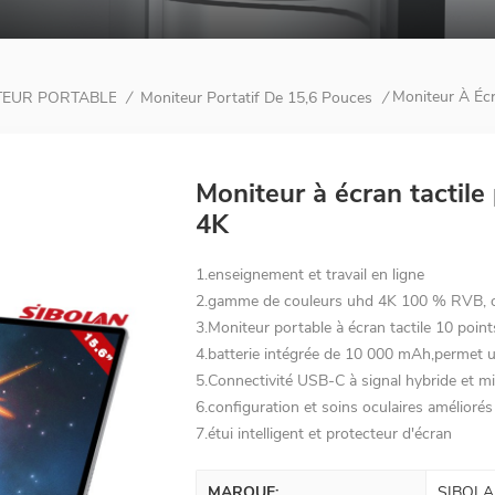
Moniteur À Éc
TEUR PORTABLE À STYLET ACTIF NUMÉRIQUE
Moniteur Portatif De 15,6 Pouces
/
/
Moniteur à écran tactil
4K
1.enseignement et travail en ligne
2.gamme de couleurs uhd 4K 100 % RVB, offr
3.Moniteur portable à écran tactile 10 point
4.batterie intégrée de 10 000 mAh,permet u
5.Connectivité USB-C à signal hybride et m
6.configuration et soins oculaires améliorés
7.étui intelligent et protecteur d'écran
MARQUE:
SIBOLA