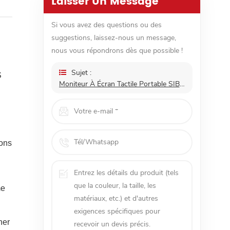
Laisser Un Message
Si vous avez des questions ou des
suggestions, laissez-nous un message,
nous vous répondrons dès que possible !
Sujet :
S
Moniteur À Écran Tactile Portable SIBOLAN 15.6 Pouces 4K
ions
n
me
her