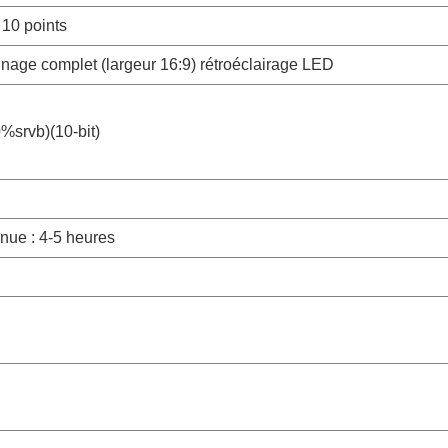
f 10 points
nage complet (largeur 16:9) rétroéclairage LED
%srvb)(10-bit)
inue : 4-5 heures