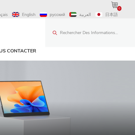
0
nçais
English
русский
العربية
日本語
Rechercher Des Informations...
US CONTACTER