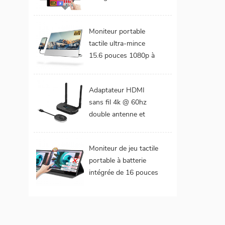
DCI-P3 Gamme de
couleurs Batterie
Moniteur portable
intégrée Moniteur
tactile ultra-mince
portable tactile pour
15.6 pouces 1080p à
ordinateur portable
cadre étroit de 4 mm
Adaptateur HDMI
sans fil 4k @ 60hz
double antenne et
double extension de
sorties vidéo
Moniteur de jeu tactile
portable à batterie
intégrée de 16 pouces
(tactile pour mac
os/surface pro)