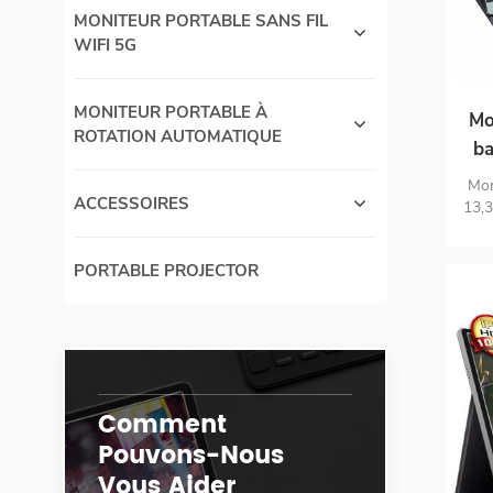
MONITEUR PORTABLE SANS FIL
WIFI 5G
MONITEUR PORTABLE À
Mo
ROTATION AUTOMATIQUE
ba
Mon
ACCESSOIRES
in
13,3
a
8000
PORTABLE PROJECTOR
heur
de 
tran
l
dé
co
Comment
por
Pouvons-Nous
Vous Aider