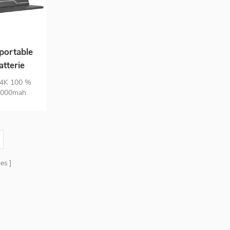
portable
atterie
 4K 100 %
10000mah
ni-hdmi à
on et soins
verture
r d'écran
es