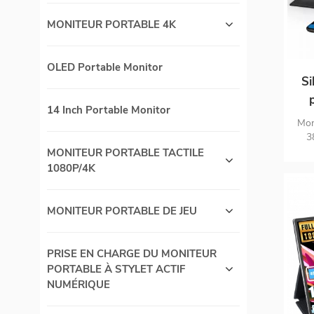
MONITEUR PORTABLE 4K
OLED Portable Monitor
Si
14 Inch Portable Monitor
g
Mon
4K
3
sR
MONITEUR PORTABLE TACTILE
l'éc
1080P/4K
de g
aut
USB 
MONITEUR PORTABLE DE JEU
Swit
ap
PRISE EN CHARGE DU MONITEUR
PORTABLE À STYLET ACTIF
NUMÉRIQUE