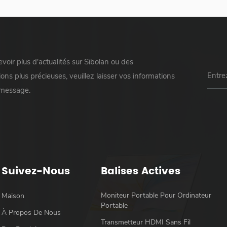
voir plus d'actualités sur Sibolan ou des
ons plus précieuses, veuillez laisser vos informations
 message.
Suivez-Nous
Balises Actives
Moniteur Portable Pour Ordinateur
Maison
Portable
À Propos De Nous
Transmetteur HDMI Sans Fil