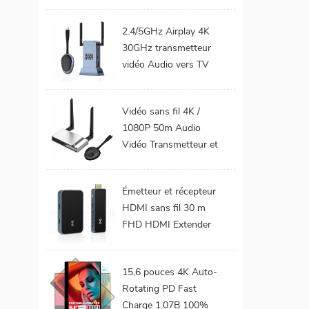
téléphone Mobile TV
Support 1080P
2.4/5GHz Airplay 4K
Android 9.0 16GB
30GHz transmetteur
32GB WiFi Home
vidéo Audio vers TV
cinéma
moniteur de projet
prend en charge le Kit
Vidéo sans fil 4K /
émetteur et récepteur
1080P 50m Audio
HDMI sans fil
Vidéo Transmetteur et
récepteur HDMI sans
fil pour projecteur de
Émetteur et récepteur
moniteur TV
HDMI sans fil 30 m
FHD HDMI Extender
Audio vidéo du
téléphone portable au
15,6 pouces 4K Auto-
projecteur TV pour les
Rotating PD Fast
jeux 0 latence
Charge 1.07B 100%