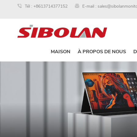
Tél :
+8613714377152
E-mail :
sales@sibolanmonit
MAISON
À PROPOS DE NOUS
D