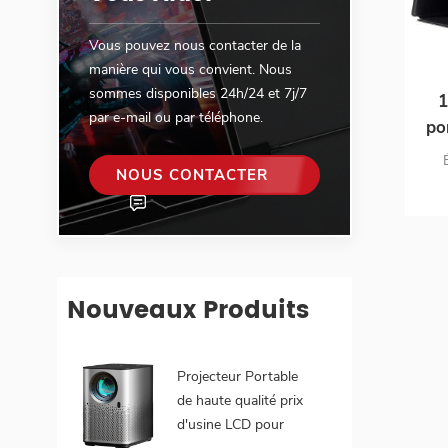
Vous pouvez nous contacter de la
manière qui vous convient. Nous
sommes disponibles 24h/24 et 7j/7
1
par e-mail ou par téléphone.
po
NOUS CONTACTER
l'
Nouveaux Produits
Projecteur Portable
de haute qualité prix
d'usine LCD pour