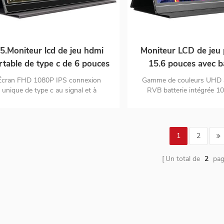
5.Moniteur lcd de jeu hdmi
Moniteur LCD de jeu 
rtable de type c de 6 pouces
15.6 pouces avec b
intégrée 4k
Écran FHD 1080P IPS connexion
Gamme de couleurs UHD
unique de type c au signal et à
RVB batterie intégrée 
alimentation configuration et soins
connectivité USB-C et mi
oculaires améliorés couverture
signal hybride configurati
intelligente et protecteur d'écran
oculaires améliorés cou
connexion numérique polyvalente
intelligente et protecteu
1
2
Un total de
2
pag